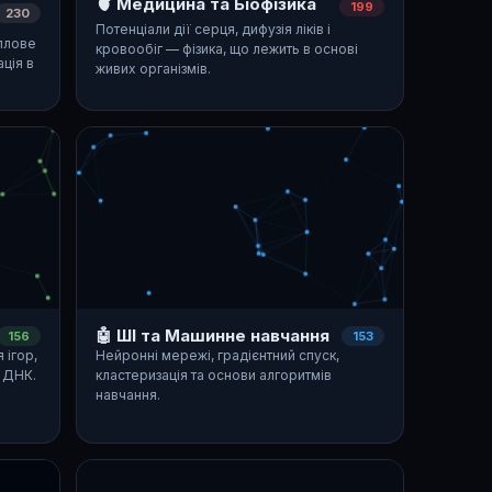
🫀 Медицина та Біофізика
199
230
Потенціали дії серця, дифузія ліків і
еплове
кровообіг — фізика, що лежить в основі
ція в
живих організмів.
🤖 ШІ та Машинне навчання
156
153
 ігор,
Нейронні мережі, градієнтний спуск,
 ДНК.
кластеризація та основи алгоритмів
навчання.