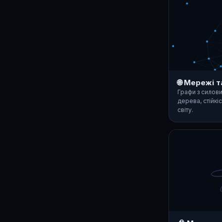
🌐 Мережі т
Графи з силови
дерева, стійк
світу.