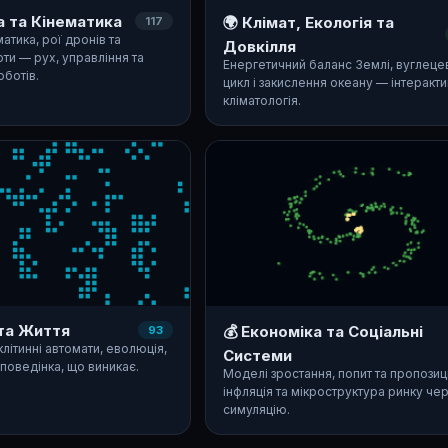
а та Кінематика
🌍 Клімат, Екологія та
117
атика, рої дронів та
Довкілля
ти — рух, управління та
Енергетичний баланс Землі, вуглеце
оботів.
цикл і закислення океану — інтеракт
кліматологія.
 та Життя
💰 Економіка та Соціальні
93
клітинні автомати, еволюція,
Системи
поведінка, що виникає.
Моделі зростання, попит та пропозиці
інфляція та мікроструктура ринку че
симуляцію.