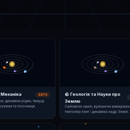
а Механіка
🪨 Геологія та Науки про
6875
Землю
а: динаміка рідин, тверді
пружини та пісочниця.
Сейсмічні хвилі, вулканічні вивержен
тектоніка плит і динаміка надр Землі.