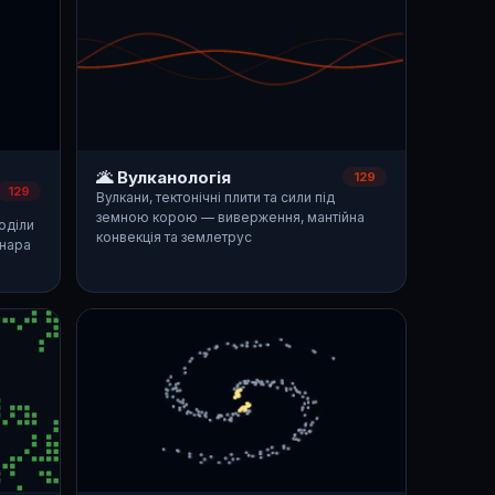
🌋 Вулканологія
129
129
Вулкани, тектонічні плити та сили під
земною корою — виверження, мантійна
оділи
конвекція та землетрус
енара