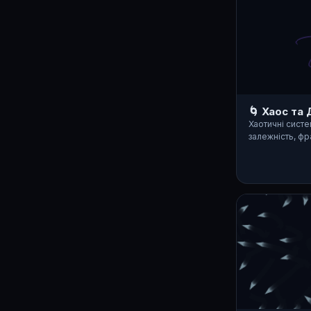
🌀 Хаос та
Хаотичні систе
залежність, фр