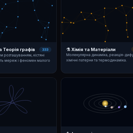
а Теорія графів
⚗️ Хімія та Матеріали
333
Молекулярна динаміка, реакція-дифу
м розташуванням, кістяні
хімічні патерни та термодинаміка.
ість мереж і феномен малого