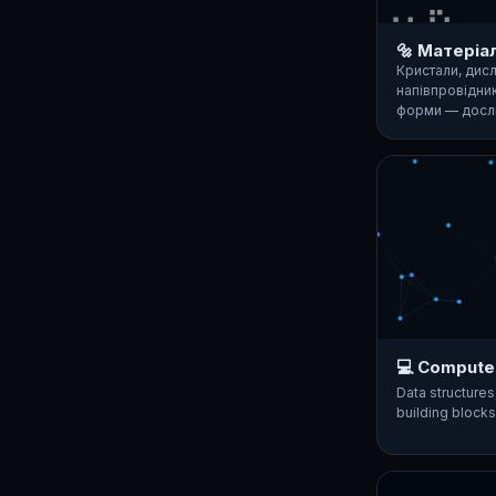
🔩 Матеріа
Кристали, дисл
напівпровідник
форми — досл
💻 Compute
Data structures
building block