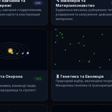
 навчання та
🔧 Інженерія та
236
ережі
Матеріалознавство
 навчання з підкріпленням,
Будівельна механіка, руйнування, т
ані карти та кластеризація
розширення та напруження-деформа
матеріалах.
 та Охорона
🧬 Генетика та Еволюція
163
Природний відбір, еволюційна теорія
Менделева генетика та транскрипція
наміка, взаємодії видів,
середовища та стратегії