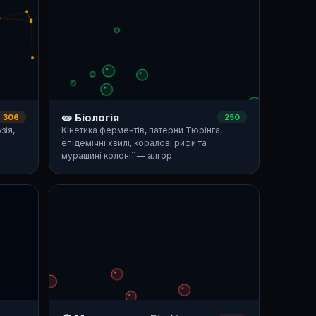
🧫 Біологія
306
250
зія,
Кінетика ферментів, патерни Тюрінга,
епідемічні хвилі, коралові рифи та
мурашині колонії — алгор