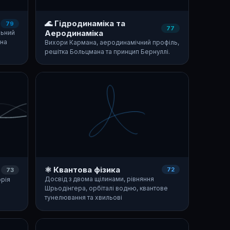
🌊 Гідродинаміка та
79
77
Аеродинаміка
льний
чна
Вихори Кармана, аеродинамічний профіль,
решітка Больцмана та принцип Бернуллі.
⚛️ Квантова фізика
72
73
Досвід з двома щілинами, рівняння
орія
Шрьодінгера, орбіталі водню, квантове
тунелювання та хвильові