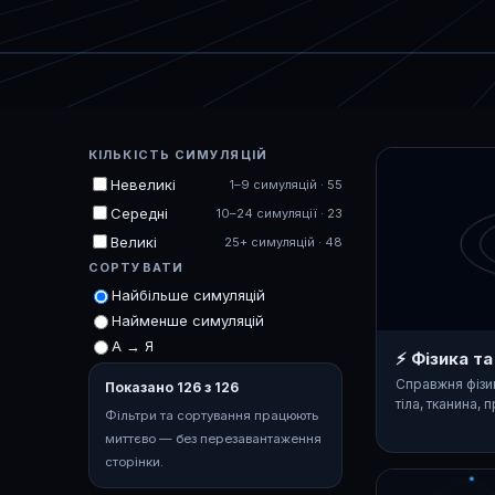
КІЛЬКІСТЬ СИМУЛЯЦІЙ
Невеликі
1–9 симуляцій · 55
Середні
10–24 симуляції · 23
Великі
25+ симуляцій · 48
СОРТУВАТИ
Найбільше симуляцій
Найменше симуляцій
А → Я
⚡ Фізика т
Справжня фізик
Показано 126 з 126
тіла, тканина, 
Фільтри та сортування працюють
миттєво — без перезавантаження
сторінки.