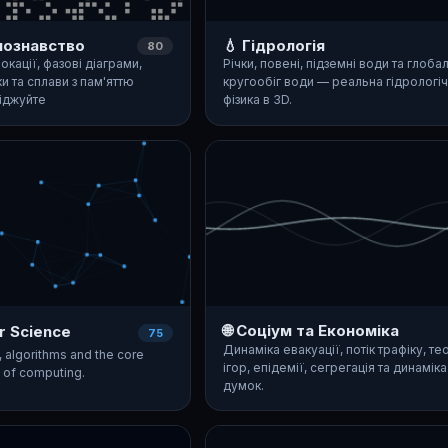
лознавство
💧 Гідрологія
80
окації, фазові діаграми,
Річки, повені, підземні води та глоба
и та сплави з пам'яттю
кругообіг води — реальна гідрологі
іджуйте
фізика в 3D.
🌐 Соціум та Економіка
r Science
75
Динаміка евакуації, потік трафіку, те
, algorithms and the core
ігор, епідемії, сегрегація та динаміка
s of computing.
думок.