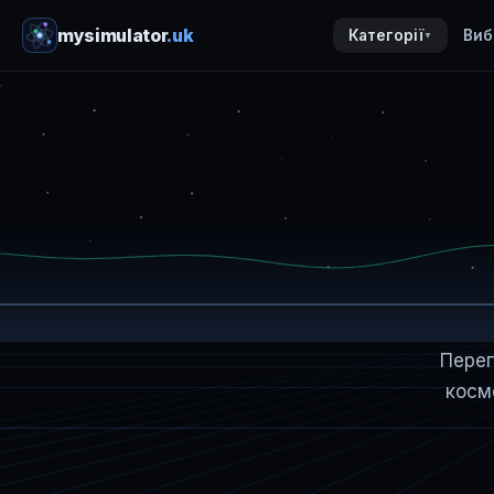
mysimulator
.uk
Категорії
Виб
▼
Перег
космо