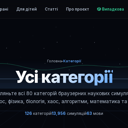
рані
Для дітей
Статті
Про проєкт
🎲 Випадкова
Головна
Категорії
▸
Усі категорії
ляньте всі 80 категорій браузерних наукових симул
с, фізика, біологія, хаос, алгоритми, математика та
126
категорій
13,956
симуляцій
63
мови