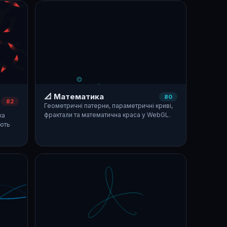
📐 Математика
80
82
Геометричні патерни, параметричні криві,
фрактали та математична краса у WebGL.
ка
ють