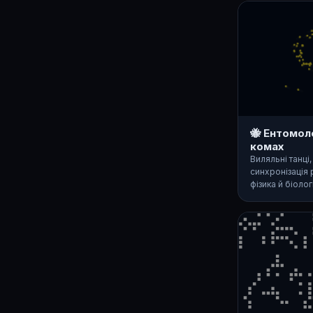
🐝 Ентомол
комах
Виляльні танці
синхронізація 
фізика й біолог