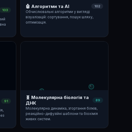
🤖 Алгоритми та AI
102
103
Обчислювальні алгоритми у вигляді
візуалізацій: сортування, пошук шляху,
вий
оптимізація.
ивна
🧬 Молекулярна біологія та
89
91
ДНК
Молекулярна динаміка, згортання білків,
я,
реакційно-дифузійні шаблони та біохімія
рез
живих систем.