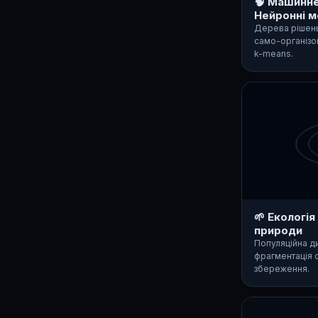
🧠 Машинне
Нейронні м
Дерева рішень,
само-організов
k-means.
🌱 Екологія
природи
Популяційна ди
фрагментація 
збереження.