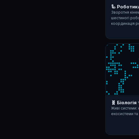
🦾 Роботик
Зворотня кінем
шестиногі робо
координація р
🧬 Біологія
Живі системи: 
екосистеми та 