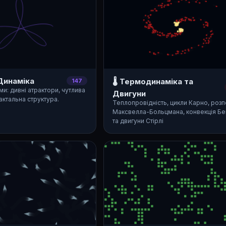
 Динаміка
🌡️ Термодинаміка та
147
ми: дивні атрактори, чутлива
Двигуни
актальна структура.
Теплопровідність, цикли Карно, розп
Максвелла-Больцмана, конвекція Б
та двигуни Стірлі