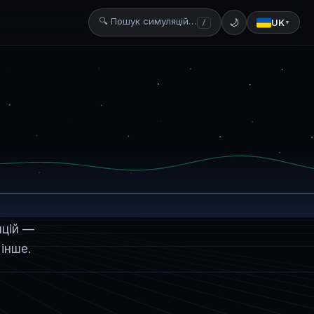
🔍 Пошук симуляцій…
🌙
UK
/
▼
яцій —
 інше.