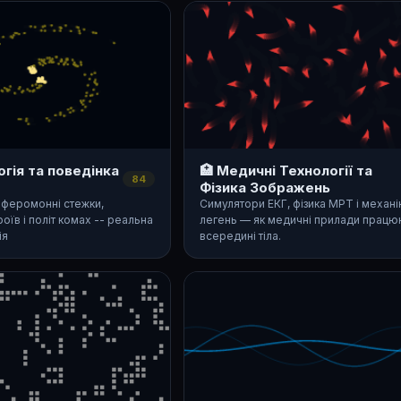
огія та поведінка
🏥 Медичні Технології та
84
Фізика Зображень
, феромонні стежки,
Симулятори ЕКГ, фізика МРТ і механі
роїв і політ комах -- реальна
легень — як медичні прилади працю
ія
всередині тіла.