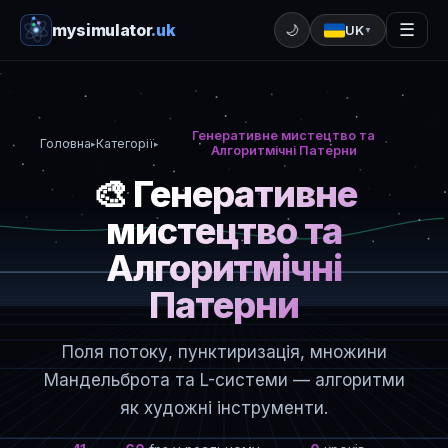
mysimulator
.uk
☰
🌙
UK
▼
Генеративне мистецтво та
Головна
Категорії
▸
▸
Алгоритмічні Патерни
🎨 Генеративне
мистецтво та
Алгоритмічні
Патерни
Поля потоку, пунктиризація, множини
Мандельброта та L-системи — алгоритми
як художні інструменти.