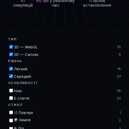
41
60
fps у реальному
0
кроків
симуляцій
часі
встановлення
ТИП
3D — WebGL
35
2D — Canvas
6
РІВЕНЬ
Легкий
18
Середній
23
ОСОБЛИВОСТІ
Нові
28
Є стаття
30
СТИХІЇ
💨 Повітря
1
🌍 Земля
2
❄️ Лід
2