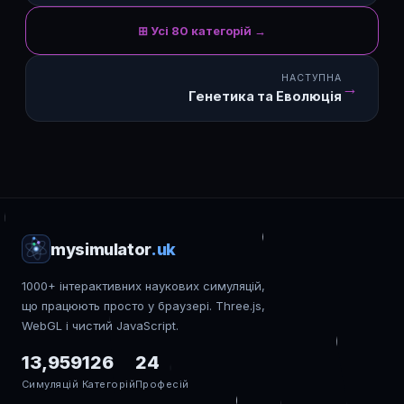
⊞ Усі 80 категорій →
НАСТУПНА
→
Генетика та Еволюція
mysimulator
.uk
1000+ інтерактивних наукових симуляцій,
що працюють просто у браузері. Three.js,
WebGL і чистий JavaScript.
13,959
126
24
Симуляцій
Категорій
Професій