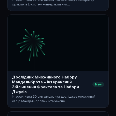
фракталів L-систем – інтерактивний…
Дослідник Множинного Набору
Мандельброта – Інтераксний
New
Збільшення Фрактала та Набори
Джуліа
Інтерактивна 2D симуляція, яка досліджує множинний
набір Мандельброта – інтераксне…