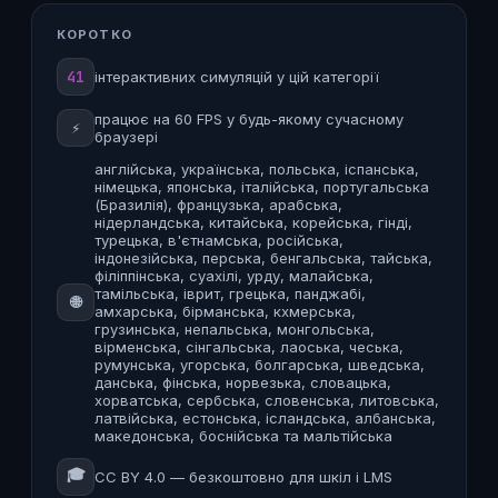
КОРОТКО
41
інтерактивних симуляцій у цій категорії
працює на 60 FPS у будь-якому сучасному
⚡
браузері
англійська, українська, польська, іспанська,
німецька, японська, італійська, португальська
(Бразилія), французька, арабська,
нідерландська, китайська, корейська, гінді,
турецька, в'єтнамська, російська,
індонезійська, перська, бенгальська, тайська,
філіппінська, суахілі, урду, малайська,
тамільська, іврит, грецька, панджабі,
🌐
амхарська, бірманська, кхмерська,
грузинська, непальська, монгольська,
вірменська, сінгальська, лаоська, чеська,
румунська, угорська, болгарська, шведська,
данська, фінська, норвезька, словацька,
хорватська, сербська, словенська, литовська,
латвійська, естонська, ісландська, албанська,
македонська, боснійська та мальтійська
🎓
CC BY 4.0 — безкоштовно для шкіл і LMS