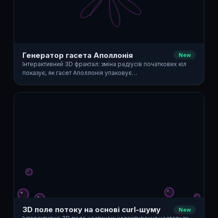
Генератор гасета Аполлонія
New
Інтерактивний 3D фрактал: зміна радіусів початкових кіл
показує, як гасет Аполлонія упаковує…
3D поле потоку на основі curl-шуму
New