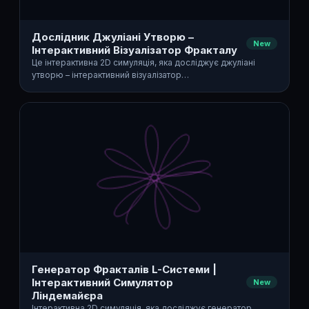
Дослідник Джуліані Утворю –
New
Інтерактивний Візуалізатор Фракталу
Це інтерактивна 2D симуляція, яка досліджує джуліані
утворю – інтерактивний візуалізатор…
Генератор Фракталів L-Системи |
Інтерактивний Симулятор
New
Ліндемайєра
Інтерактивна 2D симуляція, яка досліджує генератор