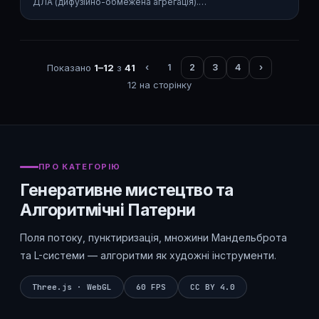
ДЛА (дифузійно-обмежена агрегація).…
Показано
1–12
з
41
‹
1
2
3
4
›
12 на сторінку
ПРО КАТЕГОРІЮ
Генеративне мистецтво та
Алгоритмічні Патерни
Поля потоку, пунктиризація, множини Мандельброта
та L-системи — алгоритми як художні інструменти.
Three.js · WebGL
60 FPS
CC BY 4.0