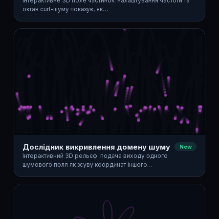
Інтерактивне 3D поле частинок: налаштування частоти та
октав curl-шуму показує, як…
Дослідник викривлення домену шуму
New
Інтерактивний 3D рельєф: подача виходу одного
шумового поля як зсуву координат іншого…