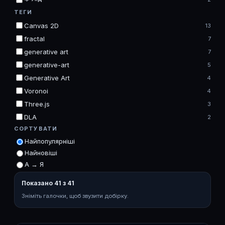
ТЕГИ
Canvas 2D
13
fractal
7
generative art
7
generative-art
5
Generative Art
4
Voronoi
4
Three.js
3
DLA
2
СОРТУВАТИ
Найпопулярніші
Найновіші
А → Я
Показано 41 з 41
Зніміть галочки, щоб звузити добірку.