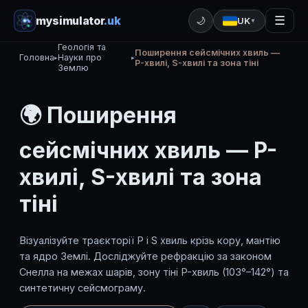
mysimulator
.uk
☰
🌙
UK
▼
Геологія та
Поширення сейсмічних хвиль —
Головна
Науки про
▸
▸
P-хвилі, S-хвилі та зона тіні
Землю
🌍 Поширення
сейсмічних хвиль — P-
хвилі, S-хвилі та зона
тіні
Візуалізуйте траєкторії P і S хвиль крізь кору, мантію
та ядро Землі. Досліджуйте рефракцію за законом
Снелла на межах шарів, зону тіні P-хвиль (103°–142°) та
синтетичну сейсмограму.