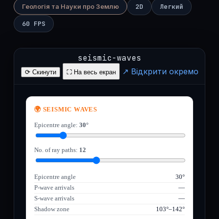
Геологія та Науки про Землю
2D
Легкий
60 FPS
seismic-waves
↗ Відкрити окремо
⟳ Скинути
⛶ На весь екран