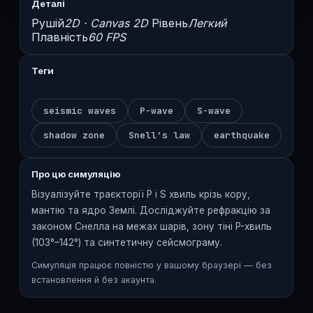
Деталі
Рушій
2D · Canvas 2D
Рівень
Легкий
Плавність
60 FPS
Теги
seismic waves
P-wave
S-wave
shadow zone
Snell's law
earthquake
Про цю симуляцію
Візуалізуйте траєкторії P і S хвиль крізь кору,
мантію та ядро Землі. Досліджуйте рефракцію за
законом Снелла на межах шарів, зону тіні P-хвиль
(103°–142°) та синтетичну сейсмограму.
Симуляція працює повністю у вашому браузері — без
встановлення й без акаунта.