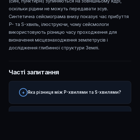
(сині, пунктирні) зупиняються на зовнішньому ядрі,
оскільки рідини не можуть передавати зсув.
Синтетична сейсмограма внизу показує час прибуття
P- та S-хвиль, ілюструючи, чому сейсмологи
використовують різницю часу проходження для
визначення місцезнаходження землетрусів і
дослідження глибинної структури Землі.
Часті запитання
Яка різниця між P-хвилями та S-хвилями?
Що таке сейсмічна зона тіні?