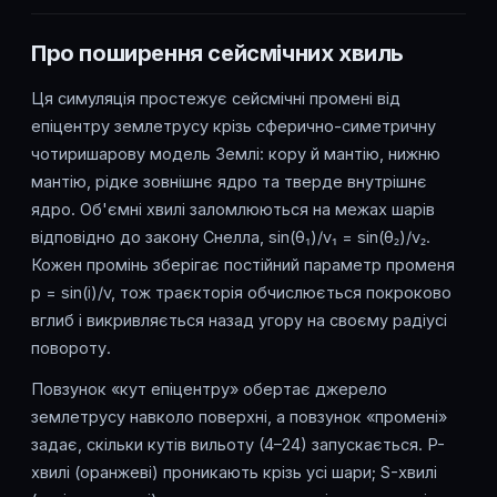
Про поширення сейсмічних хвиль
Ця симуляція простежує сейсмічні промені від
епіцентру землетрусу крізь сферично-симетричну
чотиришарову модель Землі: кору й мантію, нижню
мантію, рідке зовнішнє ядро та тверде внутрішнє
ядро. Об'ємні хвилі заломлюються на межах шарів
відповідно до закону Снелла, sin(θ₁)/v₁ = sin(θ₂)/v₂.
Кожен промінь зберігає постійний параметр променя
p = sin(i)/v, тож траєкторія обчислюється покроково
вглиб і викривляється назад угору на своєму радіусі
повороту.
Повзунок «кут епіцентру» обертає джерело
землетрусу навколо поверхні, а повзунок «промені»
задає, скільки кутів вильоту (4–24) запускається. P-
хвилі (оранжеві) проникають крізь усі шари; S-хвилі