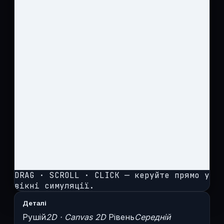
DRAG · SCROLL · CLICK — керуйте прямо у
вікні симуляції.
Деталі
Рушій
2D · Canvas 2D
Рівень
Середній