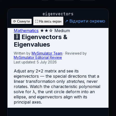
eigenvectors
↗ Відкрити окремо
⟳ Скинути
⛶ На весь екран