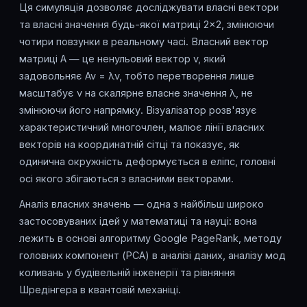
Ця симуляція дозволяє досліджувати власні вектори
та власні значення будь-якої матриці 2×2, змінюючи
чотири повзунки в реальному часі. Власний вектор
матриці A — це ненульовий вектор v, який
задовольняє Av = λv, тобто перетворення лише
масштабує v на скалярне власне значення λ, не
змінюючи його напрямку. Візуалізатор розв'язує
характеристичний многочлен, малює лінії власних
векторів на координатній сітці та показує, як
одинична окружність деформується в еліпс, головні
осі якого збігаються з власними векторами.
Аналіз власних значень — одна з найбільш широко
застосовуваних ідей у математиці та науці: вона
лежить в основі алгоритму Google PageRank, методу
головних компонент (PCA) в аналізі даних, аналізу мод
коливань у будівельній інженерії та рівняння
Шредінгера в квантовій механіці.