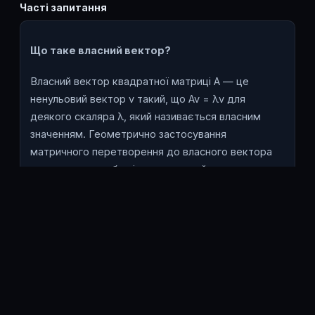
Часті запитання
Що таке власний вектор?
Власний вектор квадратної матриці A — це
ненульовий вектор v такий, що Av = λv для
деякого скаляра λ, який називається власним
значенням. Геометрично застосування
матричного перетворення до власного вектора
лише розтягує або віддзеркалює його вздовж
власного напрямку; він ніколи не повертається
так, щоб вказувати в іншу сторону. Будь-який
скалярний кратний власного вектора також є
власним вектором для того самого власного
значення, тому власні вектори визначають
напрямки, а не конкретні вектори.