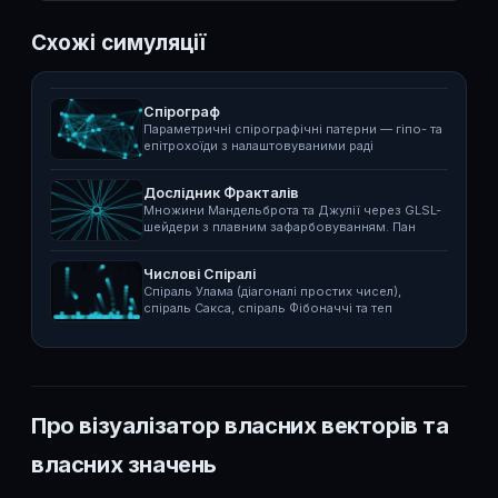
Схожі симуляції
Спірограф
Параметричні спірографічні патерни — гіпо- та
епітрохоїди з налаштовуваними раді
Дослідник Фракталів
Множини Мандельброта та Джулії через GLSL-
шейдери з плавним зафарбовуванням. Пан
Числові Спіралі
Спіраль Улама (діагоналі простих чисел),
спіраль Сакса, спіраль Фібоначчі та теп
Про візуалізатор власних векторів та
власних значень