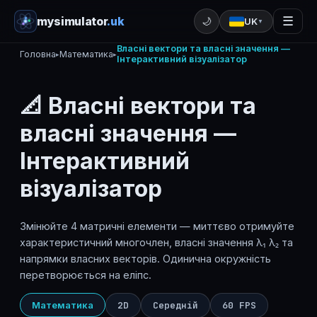
mysimulator
.uk
☰
🌙
UK
▼
Власні вектори та власні значення —
Головна
Математика
▸
▸
Інтерактивний візуалізатор
📐 Власні вектори та
власні значення —
Інтерактивний
візуалізатор
Змінюйте 4 матричні елементи — миттєво отримуйте
характеристичний многочлен, власні значення λ₁ λ₂ та
напрямки власних векторів. Одинична окружність
перетворюється на еліпс.
Математика
2D
Середній
60 FPS