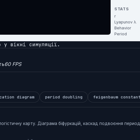
о у вікні симуляції.
ть
60 FPS
cation diagram
period doubling
feigenbaum constan
огістичну карту. Діаграма біфуркацій, каскад подвоєння перио