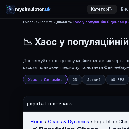
mysimulator
.uk
Категорії
Виб
▼
Головна
Хаос та Динаміка
Хаос у популяційній динаміці
▸
▸
📉 Хаос у популяційні
Досліджуйте хаос у популяційних моделях через ло
каскад подвоєння периоду, константа Фейгенбаум
Хаос та Динаміка
2D
Легкий
60 FPS
population-chaos