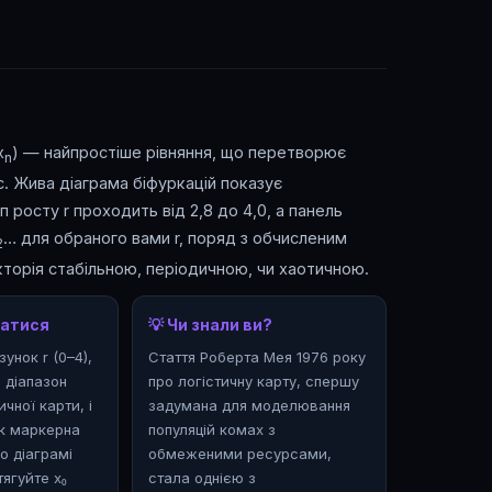
x
) — найпростіше рівняння, що перетворює
n
с. Жива діаграма біфуркацій показує
п росту r проходить від 2,8 до 4,0, а панель
… для обраного вами r, поряд з обчисленим
2
єкторія стабільною, періодичною, чи хаотичною.
ватися
💡 Чи знали ви?
унок r (0–4),
Стаття Роберта Мея 1976 року
 діапазон
про логістичну карту, спершу
ичної карти, і
задумана для моделювання
як маркерна
популяцій комах з
по діаграмі
обмеженими ресурсами,
тягуйте x₀
стала однією з