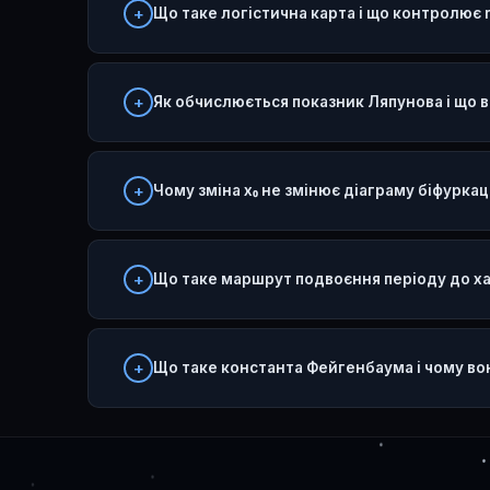
Що таке логістична карта і що контролює 
Як обчислюється показник Ляпунова і що в
Чому зміна x₀ не змінює діаграму біфуркац
Що таке маршрут подвоєння періоду до х
Що таке константа Фейгенбаума і чому во