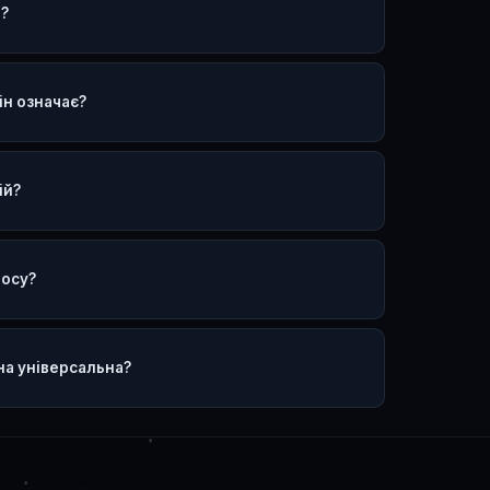
r?
ін означає?
ій?
аосу?
на універсальна?