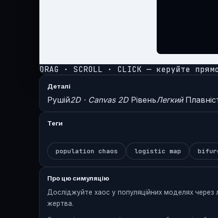
DRAG · SCROLL · CLICK — керуйте прям
Деталі
Рушій
2D · Canvas 2D
Рівень
Легкий
Плавніс
Теги
population chaos
logistic map
bifur
Про цю симуляцію
Досліджуйте хаос у популяційних моделях через л
жертва.