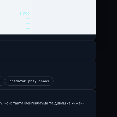
t
predator prey chaos
ду, константа Фейгенбаума та динаміка хижак-