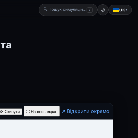
🔍 Пошук симуляцій…
🌙
UK
/
▼
рта
↗ Відкрити окремо
⟳ Скинути
⛶ На весь екран