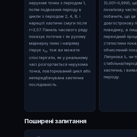
нерухомі точки з періодом 1,
(0,001–0,999), щ
потім подвоєння періоду в
початкову частку
цикли з періодом 2, 4, 8, і
побачите, що це
нарешті хаотичні смуги після
довгострокову п
r≈3,57. Панель часового ряду
поведінку, а ли
показує поточне r як рухому
перехідний проц
маркерну лінію і напряму
статистики показ
ітерує x
, тож ви можете
обчислений пок
n
Ляпунова λ, чи 
спостерігати, як у реальному
стабільна/періо
часі розгортається нерухома
хаотична, і вия
точка, повторюваний цикл або
періоду.
непередбачувана хаотична
послідовність.
Поширені запитання