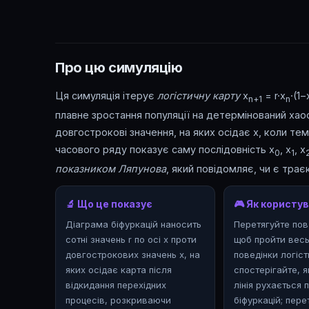
Про цю симуляцію
Ця симуляція ітерує
логістичну карту
x
= r·x
·(1−
n+1
n
плавне зростання популяції на детермінований хао
довгострокові значення, на яких осідає x, коли тем
часового ряду показує саму послідовність x
, x
, x
0
1
показником Ляпунова
, який повідомляє, чи є тра
🔬 Що це показує
🎮 Як користу
Діаграма біфуркацій наносить
Перетягуйте повз
сотні значень r по осі x проти
щоб пройти весь
довгострокових значень x, на
поведінки логіст
яких осідає карта після
спостерігайте, 
відкидання перехідних
лінія рухається 
процесів, розкриваючи
біфуркацій; пере