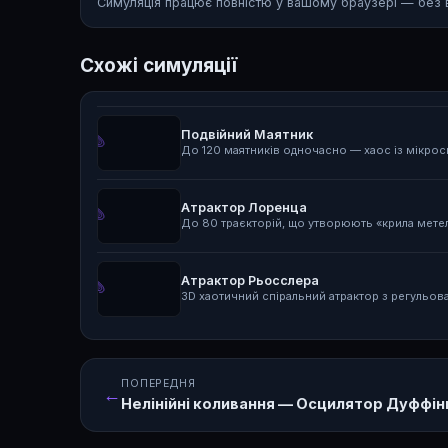
Симуляція працює повністю у вашому браузері — без в
Схожі симуляції
Подвійний Маятник
До 120 маятників одночасно — хаос із мікро
Атрактор Лоренца
До 80 траєкторій, що утворюють «крила метели
Атрактор Рьосслера
3D хаотичний спіральний атрактор з регульова
ПОПЕРЕДНЯ
←
Нелінійні коливання — Осцилятор Дуффін