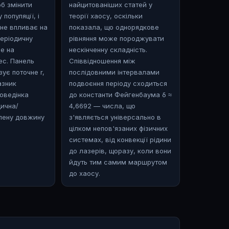
об змінити
найцитованіших статей у
 популяції, і
теорії хаосу, оскільки
 не впливає на
показала, що однорядкове
еріодичну
рівняння може породжувати
ше на
нескінченну складність.
ес. Панель
Співвідношення між
ує поточне r,
послідовними інтервалами
азник
подвоєння періоду сходиться
поведінка
до константи Фейгенбаума δ ≈
дична/
4,6692 — числа, що
влену довжину
з'являється універсально в
цілком непов'язаних фізичних
системах, від конвекції рідини
до лазерів, щоразу, коли вони
йдуть тим самим маршрутом
до хаосу.