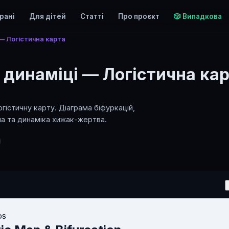
рані
Для дітей
Статті
Про проєкт
🎲 Випадкова
 — Логістична карта
й динаміці — Логістична ка
гістичну карту. Діаграма біфуркацій,
а та динаміка хижак-жертва.