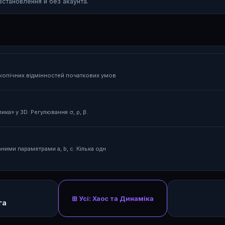
становлення й без акаунта.
скопічних відмінностей початкових умов
ка» у 3D. Регулювання σ, ρ, β.
ними параметрами a, b, c. Кілька одн
⊞ Усі: Хаос та Динаміка
га