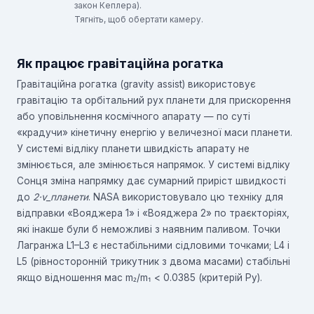
закон Кеплера).
Тягніть, щоб обертати камеру.
Як працює гравітаційна рогатка
Гравітаційна рогатка (gravity assist) використовує
гравітацію та орбітальний рух планети для прискорення
або уповільнення космічного апарату — по суті
«крадучи» кінетичну енергію у величезної маси планети.
У системі відліку планети швидкість апарату не
змінюється, але змінюється напрямок. У системі відліку
Сонця зміна напрямку дає сумарний приріст швидкості
до
2·v_планети
. NASA використовувало цю техніку для
відправки «Вояджера 1» і «Вояджера 2» по траєкторіях,
які інакше були б неможливі з наявним паливом. Точки
Лагранжа L1–L3 є нестабільними сідловими точками; L4 і
L5 (рівносторонній трикутник з двома масами) стабільні
якщо відношення мас m₂/m₁ < 0.0385 (критерій Ру).