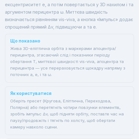
ексцентриситет e, а потім повертається у 3D нахилом i та
аргументом перицентра ω. Миттєва швидкість
визначається рівнянням vis-viva, а кнопка «Імпульс» додає
спрощений прямий Δv, підвищуючи a та e.
Що показано
Жива 3D-еліптична орбіта з маркерами апоцентра/
перицентра, згасаючий слід і показники періоду
обертання T, миттєвої швидкості vis-viva, апоцентра та
перицентра — усе перераховується щокадру напряму з
поточних a, e, i та ω.
Як користуватися
Оберіть пресет (Кругова, Еліптична, Переходова,
Полярна) або перетягніть чотири повзунки елементів,
зробіть імпульс Δv, щоб підняти орбіту, поставте час на
паузу/продовжіть і тягніть по холсту, щоб обертати
камеру навколо сцени.