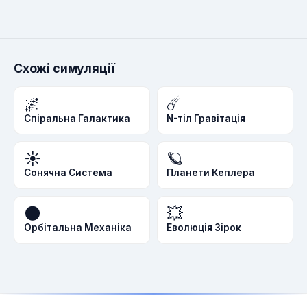
Схожі симуляції
🌌
☄️
Спіральна Галактика
N-тіл Гравітація
☀️
🪐
Сонячна Система
Планети Кеплера
🌑
💥
Орбітальна Механіка
Еволюція Зірок