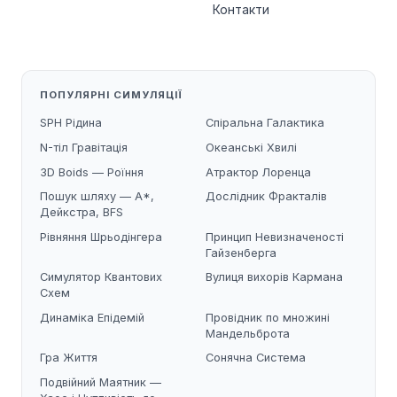
Контакти
ПОПУЛЯРНІ СИМУЛЯЦІЇ
SPH Рідина
Спіральна Галактика
N-тіл Гравітація
Океанські Хвилі
3D Boids — Роїння
Атрактор Лоренца
Пошук шляху — A*,
Дослідник Фракталів
Дейкстра, BFS
Рівняння Шрьодінгера
Принцип Невизначеності
Гайзенберга
Симулятор Квантових
Вулиця вихорів Кармана
Схем
Динаміка Епідемій
Провідник по множині
Мандельброта
Гра Життя
Сонячна Система
Подвійний Маятник —