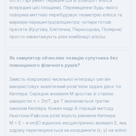
осі X) і аргумент перицентра ω (поворот еліпса
всередині цієї площини). Переміщення будь-якого
повзунка миттєво перебудовує геометрію еліпса та
маркери перицентра/апоцентра; чотири готові
пресети (Кругова, Еліптична, Переходова, Полярна)
просто завантажують різні комбінації a/e/i/ω.
Як симулятор обчислює позицію супутника без
повноцінного фізичного рушія?
Замість покрокової чисельної інтеграції сил він
використовує аналітичний розв'язок задачі двох тіл
Кеплера. Середня аномалія M зростає зі сталою
швидкістю n = 2π/T, де T визначається третім
законом Кеплера. Кожен кадр 8 ітерацій методу
Ньютона–Рафсона розв'язують рівняння Кеплера
M = E − e⋅sin(E) відносно ексцентричної аномалії E, яка
одразу перетворюється на координати (x, y) на еліпсі