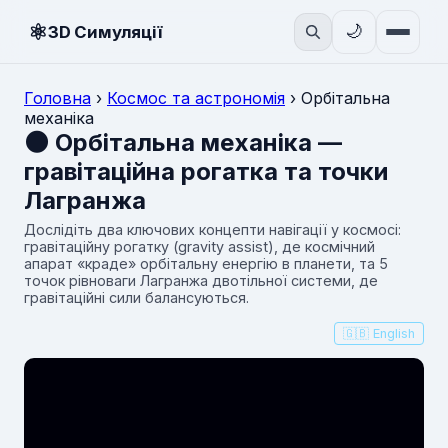
⚛
🌙
3D Симуляції
Головна
›
Космос та астрономія
›
Орбітальна
механіка
🌑 Орбітальна механіка —
гравітаційна рогатка та точки
Лагранжа
Дослідіть два ключових концепти навігації у космосі:
гравітаційну рогатку (gravity assist), де космічний
апарат «краде» орбітальну енергію в планети, та 5
точок рівноваги Лагранжа двотільної системи, де
гравітаційні сили балансуються.
🇬🇧 English