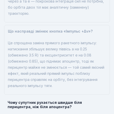
через a та e — покрокова інтеграція сил не потрібна,
бо орбіта двох тіл має аналітичну (замкнену)
траєкторію.
Що насправді змінює кнопка «Імпульс +Δv»?
Це спрощена заміна прямого ракетного імпульсу:
натискання збільшує велику піввісь a на 0.25
(обмежено 3.5 R) та ексцентриситет e на 0.08
(обмежено 0.85), що піднімає апоцентр, тоді як
перицентр майже не змінюється — той самий якісний
ефект, який реальний прямий імпульс поблизу
перицентра справляє на орбіту, без інтегрування
реального імпульсу тяги.
Чому супутник рухається швидше біля
перицентра, ніж біля апоцентра?