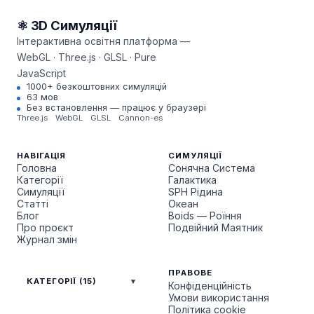
⚛ 3D Симуляції
Інтерактивна освітня платформа —
WebGL · Three.js · GLSL · Pure
JavaScript
1000+ безкоштовних симуляцій
63 мов
Без встановлення — працює у браузері
Three.js
WebGL
GLSL
Cannon-es
НАВІГАЦІЯ
СИМУЛЯЦІЇ
Головна
Сонячна Система
Категорії
Галактика
Симуляції
SPH Рідина
Статті
Океан
Блог
Boids — Роїння
Про проєкт
Подвійний Маятник
Журнал змін
ПРАВОВЕ
КАТЕГОРІЇ (15)
Конфіденційність
Умови використання
Політика cookie