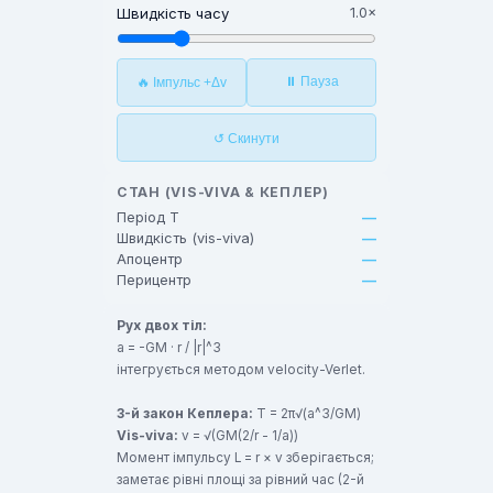
Швидкість часу
1.0×
⏸ Пауза
🔥 Імпульс +Δv
↺ Скинути
СТАН (VIS-VIVA & КЕПЛЕР)
Період T
—
Швидкість (vis-viva)
—
Апоцентр
—
Перицентр
—
Рух двох тіл:
a = -GM · r / |r|^3
інтегрується методом velocity-Verlet.
3-й закон Кеплера:
T = 2π√(a^3/GM)
Vis-viva:
v = √(GM(2/r - 1/a))
Момент імпульсу L = r × v зберігається;
заметає рівні площі за рівний час (2-й