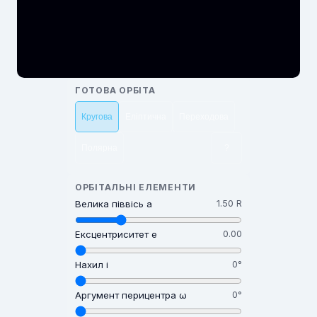
ГОТОВА ОРБІТА
Кругова
Еліптична
Переходова
Полярна
?
ОРБІТАЛЬНІ ЕЛЕМЕНТИ
Велика піввісь a
1.50 R
Ексцентриситет e
0.00
Нахил i
0°
Аргумент перицентра ω
0°