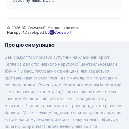
Хаос і Чутливість до
Початкових Умов
© 2026 3D Симуляції. Усі права захищені.
Нагору ↑
Developed by
Code
worth
Про цю симуляцію
Цей симулятор показує супутник на класичній орбіті
Кеплера двох тіл навколо нерухомої центральної маси
(GM = 1 у масштабованих одиницях), яка задається
орбітальними елементами, а не чисельно інтегрованим
силовим полем. Кожен кадр середня аномалія M зростає
зі сталою швидкістю n = 2π/T, що визначається третім
законом Кеплера, після чого вісім ітерацій методу
Ньютона–Рафсона розв'язують трансцендентне рівняння
Кеплера M = E − e⋅sin(E) відносно ексцентричної аномалії
E. Ця E напряму переводиться в точку на еліпсі (фокус у
початку координат) через велику піввісь a та