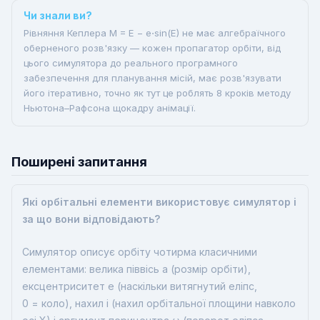
Чи знали ви?
Рівняння Кеплера M = E − e⋅sin(E) не має алгебраїчного
оберненого розв'язку — кожен пропагатор орбіти, від
цього симулятора до реального програмного
забезпечення для планування місій, має розв'язувати
його ітеративно, точно як тут це роблять 8 кроків методу
Ньютона–Рафсона щокадру анімації.
Поширені запитання
Які орбітальні елементи використовує симулятор і
за що вони відповідають?
Симулятор описує орбіту чотирма класичними
елементами: велика піввісь a (розмір орбіти),
ексцентриситет e (наскільки витягнутий еліпс,
0 = коло), нахил i (нахил орбітальної площини навколо