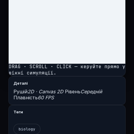
DRAG · SCROLL · CLICK — керуйте прямо у
вікні симуляції.
Деталі
Рушій
2D · Canvas 2D
Рівень
Середній
Плавність
60 FPS
Теги
biology