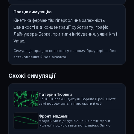
Про цю симуляцію
Кінетика ферментів: гіперболічна залежність
швидкості від концентрації субстрату, графік
Лайнуївера-Берка, три типи інгібування, уявні Km і
Vmax.
Симуляція працює повністю у вашому браузері — без
встановлення й без акаунта.
Схожі симуляції
Патерни Тюрінга
Рівняння реакції-дифузії Тюрінга (Ґрей-Скотт)
самі породжують плями, смуги й лаб
Фронт епідемії
Модель SIR із дифузією на 2D-сітці: фронт
інфекції поширюється популяцією. Зміню