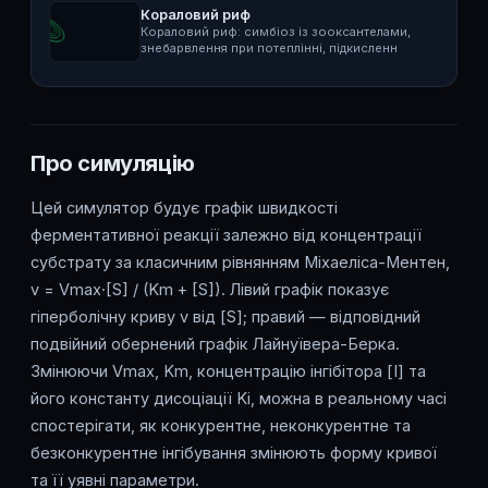
Кораловий риф
Кораловий риф: симбіоз із зооксантелами,
знебарвлення при потеплінні, підкисленн
Про симуляцію
Цей симулятор будує графік швидкості
ферментативної реакції залежно від концентрації
субстрату за класичним рівнянням Міхаеліса-Ментен,
v = Vmax·[S] / (Km + [S]). Лівий графік показує
гіперболічну криву v від [S]; правий — відповідний
подвійний обернений графік Лайнуївера-Берка.
Змінюючи Vmax, Km, концентрацію інгібітора [I] та
його константу дисоціації Ki, можна в реальному часі
спостерігати, як конкурентне, неконкурентне та
безконкурентне інгібування змінюють форму кривої
та її уявні параметри.