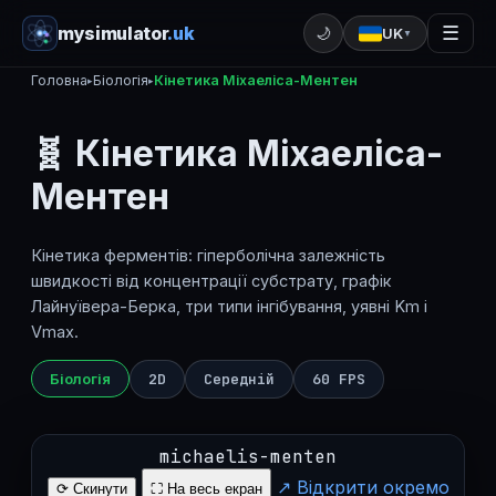
mysimulator
.uk
☰
🌙
UK
▼
Головна
Біологія
Кінетика Міхаеліса-Ментен
▸
▸
🧬 Кінетика Міхаеліса-
Ментен
Кінетика ферментів: гіперболічна залежність
швидкості від концентрації субстрату, графік
Лайнуївера-Берка, три типи інгібування, уявні Km і
Vmax.
Біологія
2D
Середній
60 FPS
michaelis-menten
↗ Відкрити окремо
⟳ Скинути
⛶ На весь екран