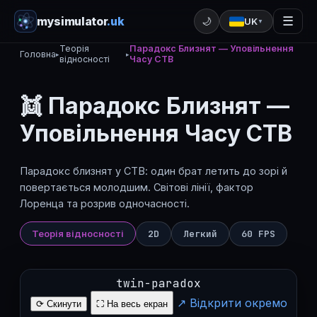
mysimulator
.uk
☰
🌙
UK
▼
Теорія
Парадокс Близнят — Уповільнення
Головна
▸
▸
відносності
Часу СТВ
👯 Парадокс Близнят —
Уповільнення Часу СТВ
Парадокс близнят у СТВ: один брат летить до зорі й
повертається молодшим. Світові лінії, фактор
Лоренца та розрив одночасності.
Теорія відносності
2D
Легкий
60 FPS
twin-paradox
↗ Відкрити окремо
⟳ Скинути
⛶ На весь екран