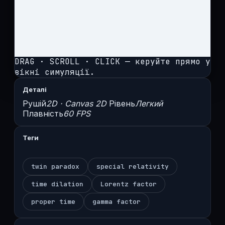
DRAG · SCROLL · CLICK — керуйте прямо у
вікні симуляції.
Деталі
Рушій
2D · Canvas 2D
Рівень
Легкий
Плавність
60 FPS
Теги
twin paradox
special relativity
time dilation
Lorentz factor
proper time
gamma factor