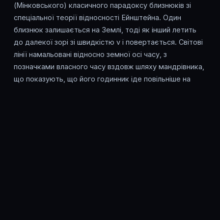
(Мінковського) класичного парадоксу близнюків зі
спеціальної теорії відносності Ейнштейна. Один
близнюк залишається на Землі, тоді як інший летить
до далекої зорі зі швидкістю v і повертається. Світові
лінії намальовані відносно земної осі часу, з
позначками власного часу вздовж шляху мандрівника,
що показують, що його годинник іде повільніше на
фактор Лоренца γ = 1/√(1-β²).
Повзунок β задає швидкість ракети як частку
швидкості світла (від 0,1 до 0,99), а повзунок відстані
задає довжину подорожі в один бік у світлових роках
(від 1 до 20). З цих значень панель обчислює земний
час T = 2d/(βc), власний час ракети τ = T/γ та розрив у
віці T-τ. Та сама математика лежить в основі
реальних поправок годинників GPS і часу життя
високоенергетичних частинок.