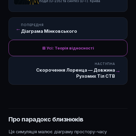
поділ (U-235) та синтез (D-T). Крива
ПОПЕРЕДНЯ
←
Діаграма Мінковського
⊞ Усі: Теорія відносності
НАСТУПНА
→
Скорочення Лоренца — Довжина
Рухомих Тіл СТВ
Про парадокс близнюків
Ця симуляція малює діаграму простору-часу