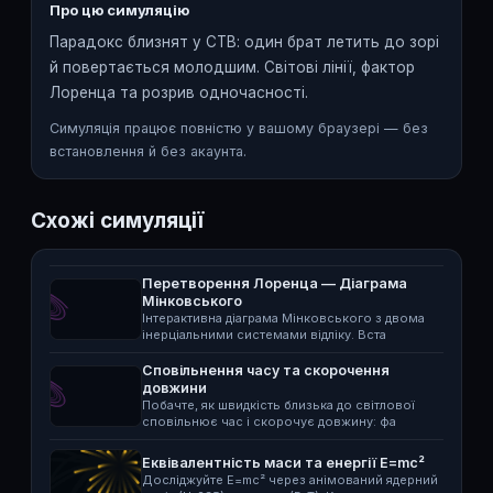
Про цю симуляцію
Парадокс близнят у СТВ: один брат летить до зорі
й повертається молодшим. Світові лінії, фактор
Лоренца та розрив одночасності.
Симуляція працює повністю у вашому браузері — без
встановлення й без акаунта.
Схожі симуляції
Перетворення Лоренца — Діаграма
Мінковського
Інтерактивна діаграма Мінковського з двома
інерціальними системами відліку. Вста
Сповільнення часу та скорочення
довжини
Побачте, як швидкість близька до світлової
сповільнює час і скорочує довжину: фа
Еквівалентність маси та енергії E=mc²
Досліджуйте E=mc² через анімований ядерний