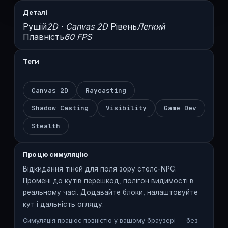
Деталі
Рушій
2D · Canvas 2D
Рівень
Легкий
Плавність
60 FPS
Теги
Canvas 2D
Raycasting
Shadow Casting
Visibility
Game Dev
Stealth
Про цю симуляцію
Відкидання тіней для поля зору стелс-NPC.
Промені до кутів перешкод, полігон видимості в
реальному часі. Додавайте блоки, налаштовуйте
кут і дальність огляду.
Симуляція працює повністю у вашому браузері — без