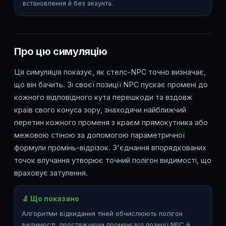
встановлення й без акаунта.
Про цю симуляцію
Ця симуляція показує, як стелс-NPC точно визначає,
що він бачить. Зі своєї позиції NPC пускає промені до
кожного відповідного кута перешкоди та вздовж
країв свого конуса зору, знаходячи найближчий
перетин кожного променя з краєм прямокутника або
межовою стіною за допомогою параметричної
формули промінь-відрізок. З'єднання впорядкованих
точок влучання утворює точний полігон видимості, що
враховує затулення.
🔬 Що показано
Алгоритми відкидання тіней обчислюють полігон
видимості, простежуючи промені від позиції NPC й