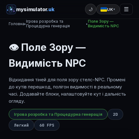
mysimulator
.uk
☰
🌙
UK
▼
Ігрова розробка та
Поле Зору —
Головна
▸
▸
Процедурна генерація
Видимість NPC
👁️ Поле Зору —
Видимість NPC
Відкидання тіней для поля зору стелс-NPC. Промені
до кутів перешкод, полігон видимості в реальному
часі. Додавайте блоки, налаштовуйте кут і дальність
огляду.
Ігрова розробка та Процедурна генерація
2D
Легкий
60 FPS