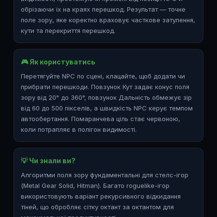
обрізаючи їх на краях перешкод. Результат — точне
поле зору, яке коректно враховує часткове затулення,
кути та перекриття перешкод.
🎮 Як користуватись
Перетягуйте NPC по сцені, клацайте, щоб додати чи
прибрати перешкоди. Повзунок Кут задає конус поля
зору від 20° до 360°, повзунок Дальність обмежує зір
від 60 до 500 пікселів, а швидкість NPC керує темпом
автообертання. Помаранчева ціль стає червоною,
коли потрапляє в полігон видимості.
💡 Чи знали ви?
Алгоритми поля зору фундаментальні для стелс-ігор
(Metal Gear Solid, Hitman). Багато roguelike-ігор
використовують варіант рекурсивного відкидання
тіней, що обробляє сітку октант за октантом для