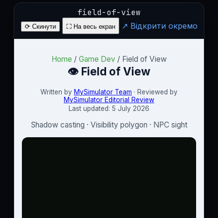
field-of-view
↗ Відкрити окремо
⟳ Скинути
⛶ На весь екран