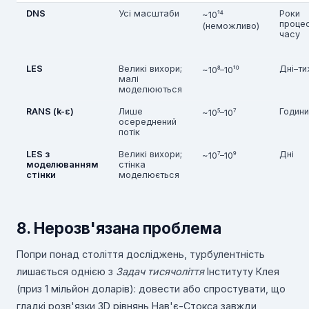
DNS
Усі масштаби
Роки
~10¹⁴
проце
(неможливо)
часу
LES
Великі вихори;
Дні–ти
~10⁸–10¹⁰
малі
моделюються
RANS (k-ε)
Лише
Годин
~10⁵–10⁷
осереднений
потік
LES з
Великі вихори;
Дні
~10⁷–10⁹
моделюванням
стінка
стінки
моделюється
8. Нерозв'язана проблема
Попри понад століття досліджень, турбулентність
лишається однією з
Задач тисячоліття
Інституту Клея
(приз 1 мільйон доларів): довести або спростувати, що
гладкі розв'язки 3D рівнянь Нав'є-Стокса завжди