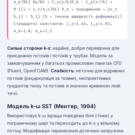
σ_k)∇k] Dε/Dt = C₁ε(ε/k)P_k − C₂ε(ε²/k) +
∇·[(ν + ν_t/σ_ε)∇ε] P_k = породження = 2ν_t
S_ij : S_ij (S = тензор швидкості деформації)
Стандартні константи: C₁ε=1.44, C₂ε=1.92,
σ_k=1.0, σ_ε=1.3
Сильні сторони k-ε:
надійна, добре перевірена для
приєднаних потоків і потоків у трубах. Модель за
замовчуванням у багатьох промислових пакетах CFD
(Fluent, OpenFOAM).
Слабкість:
неточна для відривних
потоків (рециркуляція за тілами), несприятливих
градієнтів тиску та потоків зі значною кривиною ліній
течії.
Модель k-ω SST (Ментер, 1994)
Використовує k-ω (краща поведінка біля стінки) у
пограничному шарі та переходить до k-ε у вільному
потоці. Модифікація
перенесення дотичних напружень