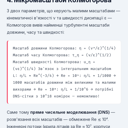
З двох параметрів, що керують малими масштабами —
кінематичної в'язкості ν та швидкості дисипації ε —
Колмогоров вивів найменші турбулентні масштаби
довжини, часу та швидкості:
Масштаб довжини Колмогорова: η = (ν³/ε)^(1/4)
Масштаб часу Колмогорова: τ_η = (ν/ε)^(1/2)
Масштаб швидкості Колмогорова: u_η =
(νε)^(1/4) Зв'язок з інтегральним масштабом
L: η/L ≈ Re^(−3/4) → Re = 10⁴: η/L ≈ 1/1000 →
1000 масштабів довжини між великими та малими
вихорами → Re = 10⁸: η/L ≈ 1/10^6 → потрібні
DNS-сітки з 10^18 комірок — неможливо!
Саме тому
пряме чисельне моделювання (DNS)
—
розв'язання всіх масштабів — обмежене Re ≲ 10⁴.
Інженерні потоки (крила літаків за Re ≈ 10⁷, корпуси