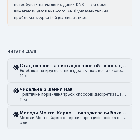
потребують навчальних даних DNS — які самі
вимагають умов низького Re. Фундаментальна
проблема «курки і яйця» лишається.
ЧИТАТИ ДАЛІ
Стаціонарне та нестаціонарне обтікання циліндра
Як обтікання круглого циліндра змінюється з числом Рейнольдса: повзучий потік, стаціонарне відділенн…
10 хв
Чисельне рішення Нав
Практичне порівняння трьох способів дискретизації рівнянь Нав
11 хв
Методи Монте-Карло — випадкова вибірка для симуляції та інтегрування
Методи Монте-Карло з перших принципів: оцінка π випадковими дротиками, чисельне інтегрування, зменше…
9 хв