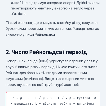
якщо її не підтримує джерело енергії. Дрібні вихори
перетворюють кінетичну енергію на тепло через
в'язкість.
Ті самі рівняння, що описують спокійну річку, керують і
бурхливими порогами нижче за течією. Різниця полягає
виключно у числі Рейнольдса.
2. Число Рейнольдса і перехід
Осборн Рейнольдс (1883) уприскував барвник у потік у
трубі й виявив різкий перехід. Нижче критичного числа
Рейнольдса барвник тік гладкими паралельними
смужками (ламінарно). Вище нього барвник миттєво
перемішувався по всій трубі (турбулентно):
Re = ρ · U · L / μ = U · L / ν ρ = густина, U
= швидкість, L = діаметр труби μ = динамічна