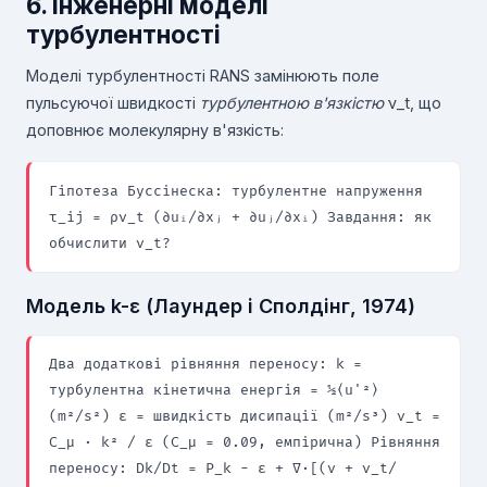
6. Інженерні моделі
турбулентності
Моделі турбулентності RANS замінюють поле
пульсуючої швидкості
турбулентною в'язкістю
ν_t, що
доповнює молекулярну в'язкість:
Гіпотеза Буссінеска: турбулентне напруження
τ_ij = ρν_t (∂uᵢ/∂xⱼ + ∂uⱼ/∂xᵢ) Завдання: як
обчислити ν_t?
Модель k-ε (Лаундер і Сполдінг, 1974)
Два додаткові рівняння переносу: k =
турбулентна кінетична енергія = ½⟨u'²⟩
(m²/s²) ε = швидкість дисипації (m²/s³) ν_t =
C_μ · k² / ε (C_μ = 0.09, емпірична) Рівняння
переносу: Dk/Dt = P_k − ε + ∇·[(ν + ν_t/