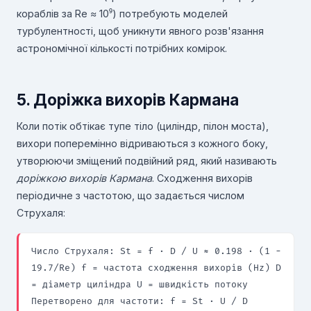
кораблів за Re ≈ 10⁹) потребують моделей
турбулентності, щоб уникнути явного розв'язання
астрономічної кількості потрібних комірок.
5. Доріжка вихорів Кармана
Коли потік обтікає тупе тіло (циліндр, пілон моста),
вихори поперемінно відриваються з кожного боку,
утворюючи зміщений подвійний ряд, який називають
доріжкою вихорів Кармана
. Сходження вихорів
періодичне з частотою, що задається числом
Струхаля:
Число Струхаля: St = f · D / U ≈ 0.198 · (1 −
19.7/Re) f = частота сходження вихорів (Hz) D
= діаметр циліндра U = швидкість потоку
Перетворено для частоти: f = St · U / D