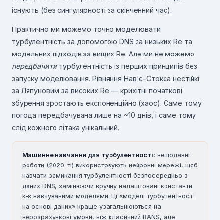
існують (без сингулярності за скінченний час).
Практично ми можемо точно моделювати
турбулентність за допомогою DNS за низьких Re та
модельних підходів за вищих Re. Але ми не можемо
передбачити
турбулентність із перших принципів без
запуску моделювання. Рівняння Нав'є-Стокса нестійкі
за Ляпуновим за високих Re — крихітні початкові
збурення зростають експоненційно (хаос). Саме тому
погода передбачувана лише на ~10 днів, і саме тому
слід кожного літака унікальний.
Машинне навчання для турбулентності:
нещодавні
роботи (2020-ті) використовують нейронні мережі, щоб
навчати замикання турбулентності безпосередньо з
даних DNS, замінюючи вручну налаштовані константи
k-ε навчуваними моделями. Ці «моделі турбулентності
на основі даних» краще узагальнюються на
нерозрахункові умови, ніж класичний RANS, але