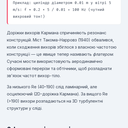
Приклад: циліндр діаметром 0.01 m у вітрі 5
m/s: f ≈ 0.2 × 5 / 0.01 = 100 Hz (чутний
вихровий тон!)
Доріжки вихорів Кармана спричиняють резонанс
конструкцій. Міст Такома-Нарровз (1940) обвалився,
коли сходження вихорів збіглося з власною частотою
конструкції — це явище тепер називають
флатером
.
Сучасні мости використовують аеродинамічно
сформовані перерізи та обтічники, щоб розладнати
зв'язок частот вихор-тіло.
За низького Re (40–190) слід ламінарний, але
осцилюючий (2D-доріжка Кармана). За вищого Re
(>190) вихори розпадаються на 3D турбулентні
структури у сліді.