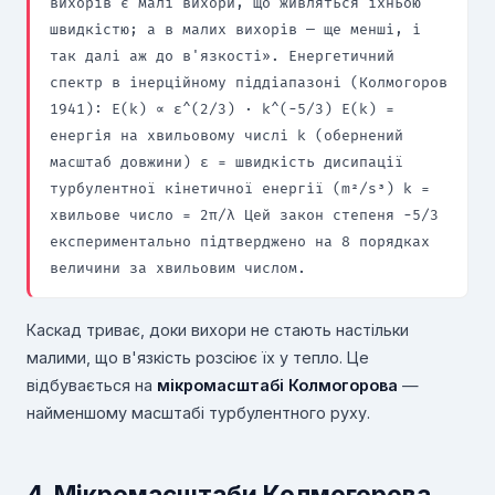
вихорів є малі вихори, що живляться їхньою
швидкістю; а в малих вихорів — ще менші, і
так далі аж до в'язкості». Енергетичний
спектр в інерційному піддіапазоні (Колмогоров
1941): E(k) ∝ ε^(2/3) · k^(−5/3) E(k) =
енергія на хвильовому числі k (обернений
масштаб довжини) ε = швидкість дисипації
турбулентної кінетичної енергії (m²/s³) k =
хвильове число = 2π/λ Цей закон степеня −5/3
експериментально підтверджено на 8 порядках
величини за хвильовим числом.
Каскад триває, доки вихори не стають настільки
малими, що в'язкість розсіює їх у тепло. Це
відбувається на
мікромасштабі Колмогорова
—
найменшому масштабі турбулентного руху.
4. Мікромасштаби Колмогорова