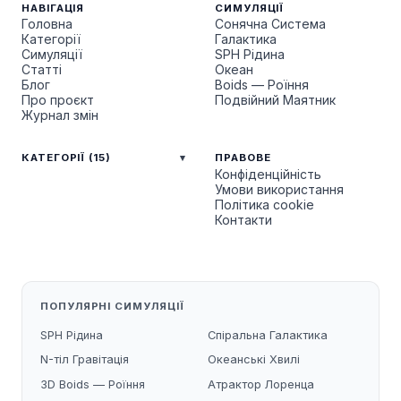
НАВІГАЦІЯ
СИМУЛЯЦІЇ
Головна
Сонячна Система
Категорії
Галактика
Симуляції
SPH Рідина
Статті
Океан
Блог
Boids — Роїння
Про проєкт
Подвійний Маятник
Журнал змін
КАТЕГОРІЇ (15)
ПРАВОВЕ
Конфіденційність
Умови використання
Політика cookie
Контакти
ПОПУЛЯРНІ СИМУЛЯЦІЇ
SPH Рідина
Спіральна Галактика
N-тіл Гравітація
Океанські Хвилі
3D Boids — Роїння
Атрактор Лоренца