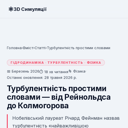
⚛
3D Симуляції
Головна
›
Вміст
›
Статті
›
Турбулентність простими словами
ГІДРОДИНАМІКА · ТУРБУЛЕНТНІСТЬ · ФІЗИКА
📅 Березень 2026
🌀 Фізика
·
⏱ 18 хв читання
Останнє оновлення: 28 травня 2026 р.
Турбулентність простими
словами — від Рейнольдса
до Колмогорова
Нобелівський лауреат Річард Фейнман назвав
турбулентність «найважливішою