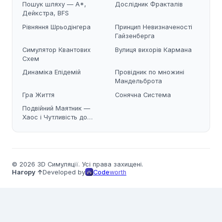
Пошук шляху — A*,
Дослідник Фракталів
Дейкстра, BFS
Рівняння Шрьодінгера
Принцип Невизначеності
Гайзенберга
Симулятор Квантових
Вулиця вихорів Кармана
Схем
Динаміка Епідемій
Провідник по множині
Мандельброта
Гра Життя
Сонячна Система
Подвійний Маятник —
Хаос і Чутливість до
Початкових Умов
© 2026 3D Симуляції. Усі права захищені.
Нагору ↑
Developed by
Code
worth