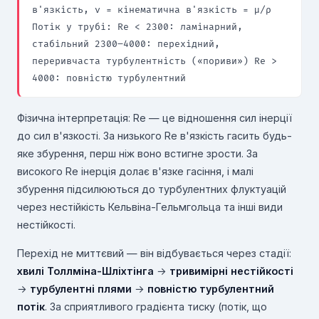
в'язкість, ν = кінематична в'язкість = μ/ρ
Потік у трубі: Re < 2300: ламінарний,
стабільний 2300–4000: перехідний,
переривчаста турбулентність («пориви») Re >
4000: повністю турбулентний
Фізична інтерпретація: Re — це відношення сил інерції
до сил в'язкості. За низького Re в'язкість гасить будь-
яке збурення, перш ніж воно встигне зрости. За
високого Re інерція долає в'язке гасіння, і малі
збурення підсилюються до турбулентних флуктуацій
через нестійкість Кельвіна-Гельмгольца та інші види
нестійкості.
Перехід не миттєвий — він відбувається через стадії:
хвилі Толлміна-Шліхтінга
→
тривимірні нестійкості
→
турбулентні плями
→
повністю турбулентний
потік
. За сприятливого градієнта тиску (потік, що