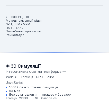
← ПОПЕРЕДНЯ
Методи симуляції рідин —
SPH, LBM і MPM
ПОВ'ЯЗАНЕ
Поглиблено про число
Рейнольдса
⚛ 3D Симуляції
Інтерактивна освітня платформа —
WebGL · Three.js · GLSL · Pure
JavaScript
1000+ безкоштовних симуляцій
63 мов
Без встановлення — працює у браузері
Three.js
WebGL
GLSL
Cannon-es