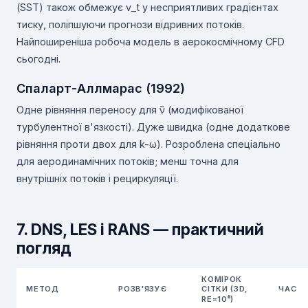
(SST) також обмежує ν_t у несприятливих градієнтах
тиску, поліпшуючи прогнози відривних потоків.
Найпоширеніша робоча модель в аерокосмічному CFD
сьогодні.
Спаларт-Аллмарас (1992)
Одне рівняння переносу для ν̃ (модифікованої
турбулентної в'язкості). Дуже швидка (одне додаткове
рівняння проти двох для k-ω). Розроблена спеціально
для аеродинамічних потоків; менш точна для
внутрішніх потоків і рециркуляції.
7. DNS, LES і RANS — практичний
погляд
КОМІРОК
МЕТОД
РОЗВ'ЯЗУЄ
СІТКИ (3D,
ЧАС
RE=10⁶)