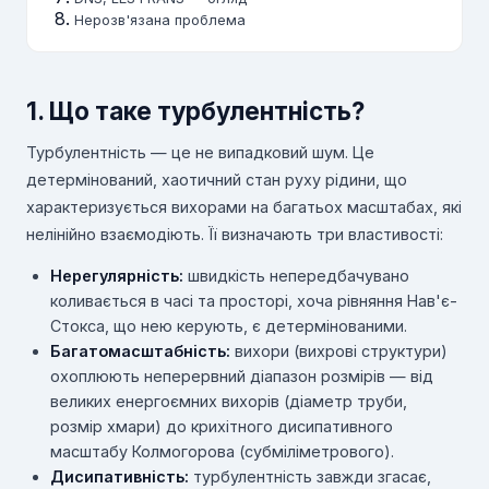
Нерозв'язана проблема
1. Що таке турбулентність?
Турбулентність — це не випадковий шум. Це
детермінований, хаотичний стан руху рідини, що
характеризується вихорами на багатьох масштабах, які
нелінійно взаємодіють. Її визначають три властивості:
Нерегулярність:
швидкість непередбачувано
коливається в часі та просторі, хоча рівняння Нав'є-
Стокса, що нею керують, є детермінованими.
Багатомасштабність:
вихори (вихрові структури)
охоплюють неперервний діапазон розмірів — від
великих енергоємних вихорів (діаметр труби,
розмір хмари) до крихітного дисипативного
масштабу Колмогорова (субміліметрового).
Дисипативність:
турбулентність завжди згасає,