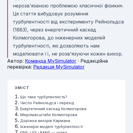
нерозв'язаною проблемою класичної фізики».
Ця стаття вибудовує розуміння
турбулентності від експерименту Рейнольдса
(1883), через енергетичний каскад
Колмогорова, до інженерних моделей
турбулентності, які дозволяють нам
моделювати її, не розв'язуючи кожен вихор.
Автор:
Команда MySimulator
· Редакційна
перевірка:
Редакція MySimulator
ЗМІСТ
Що таке турбулентність?
Число Рейнольдса і перехід
Енергетичний каскад Колмогорова
Мікромасштаби Колмогорова
Доріжка вихорів Кармана
Інженерні моделі турбулентності
DNS, LES і RANS — огляд