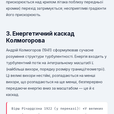
прискорюється над крилом літака поблизу передньої
кромки) перехід затримується; несприятливі градієнти
його прискорюють.
3. Енергетичний каскад
Колмогорова
Андрій Колмогоров (1941) сформулював сучасне
розуміння структури турбулентності. Енергія входить у
турбулентний потік на
інтегральному масштабі
L
(найбільші вихори, порядку розміру границі/геометрії).
Ці великі вихори нестійкі, розпадаються на менші
вихори, що розпадаються на ще менші, безперервно
передаючи енергію вниз за масштабом — це й є
каскад.
Вірш Річардсона 1922 (у переказі): «У великих