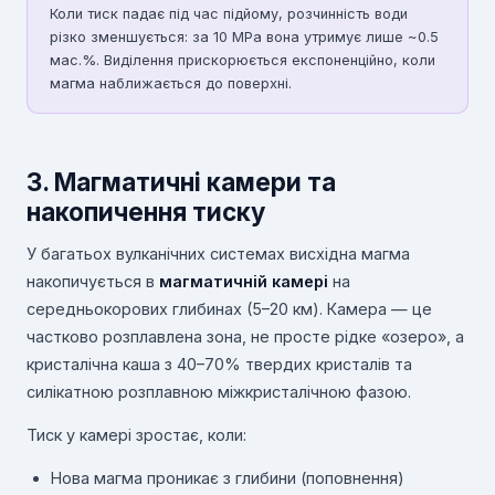
Коли тиск падає під час підйому, розчинність води
різко зменшується: за 10 MPa вона утримує лише ~0.5
мас.%. Виділення прискорюється експоненційно, коли
магма наближається до поверхні.
3. Магматичні камери та
накопичення тиску
У багатьох вулканічних системах висхідна магма
накопичується в
магматичній камері
на
середньокорових глибинах (5–20 км). Камера — це
частково розплавлена зона, не просте рідке «озеро», а
кристалічна каша з 40–70% твердих кристалів та
силікатною розплавною міжкристалічною фазою.
Тиск у камері зростає, коли:
Нова магма проникає з глибини (поповнення)