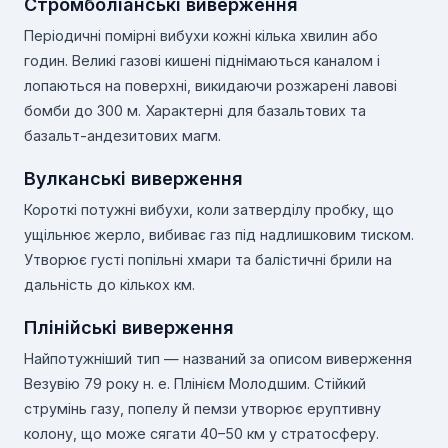
Стромболіанські виверження
Періодичні помірні вибухи кожні кілька хвилин або
годин. Великі газові кишені піднімаються каналом і
лопаються на поверхні, викидаючи розжарені лавові
бомби до 300 м. Характерні для базальтових та
базальт-андезитових магм.
Вулканські виверження
Короткі потужні вибухи, коли затверділу пробку, що
ущільнює жерло, вибиває газ під надлишковим тиском.
Утворює густі попільні хмари та балістичні брили на
дальність до кількох км.
Плінійські виверження
Найпотужніший тип — названий за описом виверження
Везувію 79 року н. е. Плінієм Молодшим. Стійкий
струмінь газу, попелу й пемзи утворює еруптивну
колону, що може сягати 40–50 км у стратосферу.