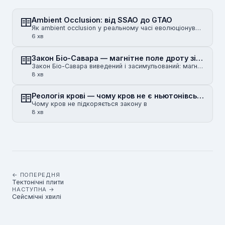
Ambient Occlusion: від SSAO до GTAO
Як ambient occlusion у реальному часі еволюціонував від SSAO часів Crysis до горизонт-базованого HBA…
6 хв
Закон Біо-Савара — магнітне поле дроту зі струмом
Закон Біо-Савара виведений і засимульований: магнітне поле нескінченного прямого дроту, скінченного …
8 хв
Реологія крові — чому кров не є ньютонівською рідиною
Чому кров не підкоряється закону в
8 хв
← ПОПЕРЕДНЯ
Тектонічні плити
НАСТУПНА →
Сейсмічні хвилі