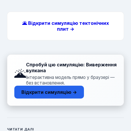
🌋 Відкрити симуляцію тектонічних
плит →
Спробуй цю симуляцію: Виверження
🌋
вулкана
Інтерактивна модель прямо у браузері —
без встановлення.
Відкрити симуляцію →
ЧИТАТИ ДАЛІ