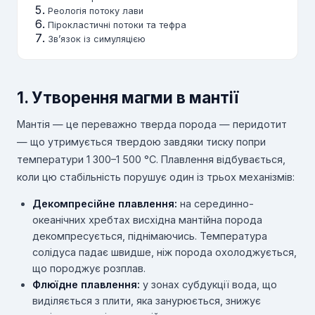
Реологія потоку лави
Пірокластичні потоки та тефра
Зв’язок із симуляцією
1. Утворення магми в мантії
Мантія — це переважно тверда порода — перидотит
— що утримується твердою завдяки тиску попри
температури 1 300–1 500 °C. Плавлення відбувається,
коли цю стабільність порушує один із трьох механізмів:
Декомпресійне плавлення:
на серединно-
океанічних хребтах висхідна мантійна порода
декомпресується, піднімаючись. Температура
солідуса падає швидше, ніж порода охолоджується,
що породжує розплав.
Флюїдне плавлення:
у зонах субдукції вода, що
виділяється з плити, яка занурюється, знижує