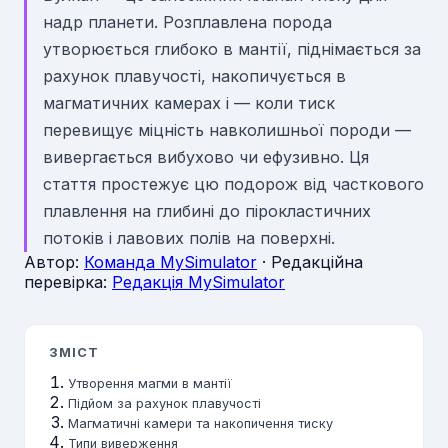
надр планети. Розплавлена порода
утворюється глибоко в мантії, піднімається за
рахунок плавучості, накопичується в
магматичних камерах і — коли тиск
перевищує міцність навколишньої породи —
вивергається вибухово чи ефузивно. Ця
стаття простежує цю подорож від часткового
плавлення на глибині до пірокластичних
потоків і лавових полів на поверхні.
Автор:
Команда MySimulator
· Редакційна
перевірка:
Редакція MySimulator
ЗМІСТ
Утворення магми в мантії
Підйом за рахунок плавучості
Магматичні камери та накопичення тиску
Типи виверження