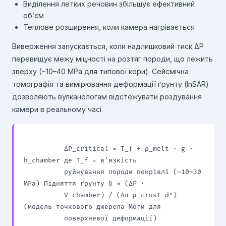
Виділення летких речовин збільшує ефективний
об’єм
Теплове розширення, коли камера нагрівається
Виверження запускається, коли надлишковий тиск ΔP
перевищує межу міцності на розтяг породи, що лежить
зверху (~10–40 MPa для типової кори). Сейсмічна
томографія та вимірювання деформації ґрунту (InSAR)
дозволяють вулканологам відстежувати роздування
камери в реальному часі.
          ΔP_critical ≈ T_f + ρ_melt · g · 
h_chamber де T_f = в’язкість

          руйнування породи покрівлі (~10–30 
MPa) Підняття ґрунту δ ≈ (ΔP ·

          V_chamber) / (4π μ_crust d²) 
(модель точкового джерела Моги для

          поверхневої деформації)
