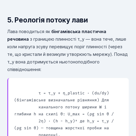
5. Реологія потоку лави
Лава поводиться як
бінгамівська пластична
речовина
з границею плинності τ_y — вона тече, лише
коли напруга зсуву перевищує поріг плинності (через
те, що кристали й везикули утворюють мережу). Понад
τ_y вона дотримується ньютоноподібного
співвідношення:
          τ = τ_y + η_plastic · (du/dy) 
(бінгамівське визначальне рівняння) Для

          канального потоку ширини W і 
глибини h на схилі θ: U_max = (ρg sin θ /

          2η) · (h − h_y)² де h_y = τ_y / 
(ρg sin θ) — товщина жорсткої пробки на

          поверхні.
