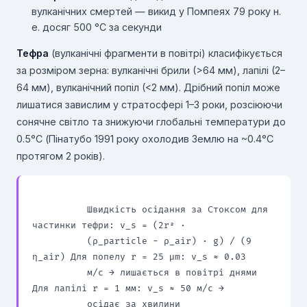
вулканічних смертей — викид у Помпеях 79 року н.
е. досяг 500 °C за секунди
Тефра
(вулканічні фрагменти в повітрі) класифікується
за розміром зерна: вулканічні брили (>64 мм), лапілі (2–
64 мм), вулканічний попіл (<2 мм). Дрібний попіл може
лишатися завислим у стратосфері 1–3 роки, розсіюючи
сонячне світло та знижуючи глобальні температури до
0.5°C (Пінатубо 1991 року охолодив Землю на ~0.4°C
протягом 2 років).
          Швидкість осідання за Стоксом для 
частинки тефри: v_s = (2r² ·

          (ρ_particle − ρ_air) · g) / (9 
η_air) Для попелу r = 25 μm: v_s ≈ 0.03

          м/с → лишається в повітрі днями 
Для лапілі r = 1 мм: v_s ≈ 50 м/с →

          осідає за хвилини
