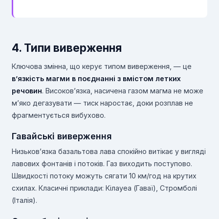
4. Типи виверження
Ключова змінна, що керує типом виверження, — це
в’язкість магми в поєднанні з вмістом летких
речовин
. Високов’язка, насичена газом магма не може
м’яко дегазувати — тиск наростає, доки розплав не
фрагментується вибухово.
Гавайські виверження
Низьков’язка базальтова лава спокійно витікає у вигляді
лавових фонтанів і потоків. Газ виходить поступово.
Швидкості потоку можуть сягати 10 км/год на крутих
схилах. Класичні приклади: Кілауеа (Гаваї), Стромболі
(Італія).