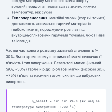
солідус матеріалу мантійного клина зверху —
вологий перидотит плавиться за значно нижчих
температур, ніж сухий.
Теплоперенесення:
мантійні плюми («гарячі точки»)
доставляють аномально гарячий матеріал із
глибокої мантії, породжуючи розплав під
внутрішньоплитовими гарячими точками, як-от Гаваї
та Ісландія.
Частки часткового розплаву зазвичай становлять 1–
30%. Вміст кремнезему в отриманій магмі визначає її
в’язкість і тип виверження. Базальтові магми (низький
SiO₂, ~50%) гарячі й рідкі; ріолітові магми (високий SiO₂,
~75%) в’язкі та насичені газом, схильні до вибухових
вивержень.
          η_basalt ≈ 10²–10³ Pa·s (як мед за 
температури виверження ~1200 °C)
