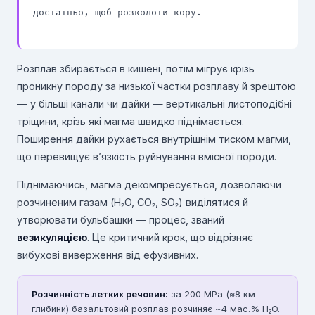
достатньо, щоб розколоти кору.

Розплав збирається в кишені, потім мігрує крізь
проникну породу за низької частки розплаву й зрештою
— у більші канали чи дайки — вертикальні листоподібні
тріщини, крізь які магма швидко піднімається.
Поширення дайки рухається внутрішнім тиском магми,
що перевищує в’язкість руйнування вмісної породи.
Піднімаючись, магма декомпресується, дозволяючи
розчиненим газам (H₂O, CO₂, SO₂) виділятися й
утворювати бульбашки — процес, званий
везикуляцією
. Це критичний крок, що відрізняє
вибухові виверження від ефузивних.
Розчинність летких речовин:
за 200 MPa (≈8 км
глибини) базальтовий розплав розчиняє ~4 мас.% H₂O.