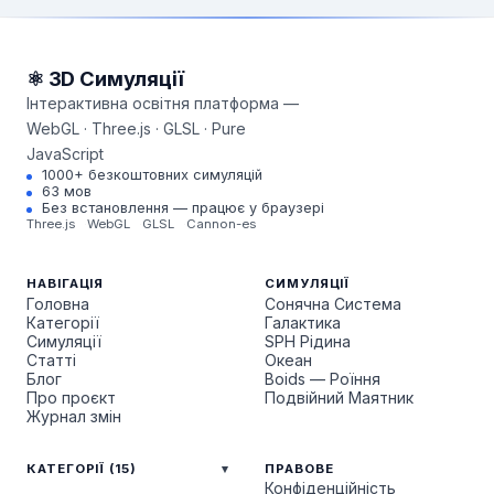
⚛ 3D Симуляції
Інтерактивна освітня платформа —
WebGL · Three.js · GLSL · Pure
JavaScript
1000+ безкоштовних симуляцій
63 мов
Без встановлення — працює у браузері
Three.js
WebGL
GLSL
Cannon-es
НАВІГАЦІЯ
СИМУЛЯЦІЇ
Головна
Сонячна Система
Категорії
Галактика
Симуляції
SPH Рідина
Статті
Океан
Блог
Boids — Роїння
Про проєкт
Подвійний Маятник
Журнал змін
КАТЕГОРІЇ (15)
ПРАВОВЕ
Конфіденційність