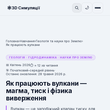
⚛
🌙
3D Симуляції
Головна
›
Навчання
›
Геологія та науки про Землю
›
Як працюють вулкани
ГЕОЛОГІЯ · ГІДРОДИНАМІКА · НАУКИ ПРО ЗЕМЛЮ
📅 Квітень 2026
⏱ ≈ 12 хв читання
🎯 Початковий–середній рівень
·
Останнє оновлення: 28 травня 2026 р.
Як працюють вулкани —
магма, тиск і фізика
виверження
Вулкан — це запобіжний клапан тиску для