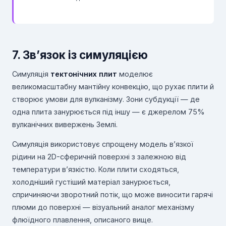
7. Зв’язок із симуляцією
Симуляція
тектонічних плит
моделює
великомасштабну мантійну конвекцію, що рухає плити й
створює умови для вулканізму. Зони субдукції — де
одна плита занурюється під іншу — є джерелом 75%
вулканічних вивержень Землі.
Симуляція використовує спрощену модель в’язкої
рідини на 2D-сферичній поверхні з залежною від
температури в’язкістю. Коли плити сходяться,
холодніший густіший матеріал занурюється,
спричиняючи зворотний потік, що може виносити гарячі
плюми до поверхні — візуальний аналог механізму
флюїдного плавлення, описаного вище.