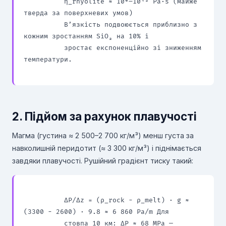
          η_rhyolite ≈ 10⁶–10¹² Pa·s (майже 
тверда за поверхневих умов)

          В’язкість подвоюється приблизно з 
кожним зростанням SiO₂ на 10% і

          зростає експоненційно зі зниженням 
температури.

2. Підйом за рахунок плавучості
Магма (густина ≈ 2 500–2 700 кг/м³) менш густа за
навколишній перидотит (≈ 3 300 кг/м³) і піднімається
завдяки плавучості. Рушійний градієнт тиску такий:
          ΔP/Δz = (ρ_rock − ρ_melt) · g ≈ 
(3300 − 2600) · 9.8 ≈ 6 860 Pa/m Для

          стовпа 10 км: ΔP ≈ 68 MPa — 