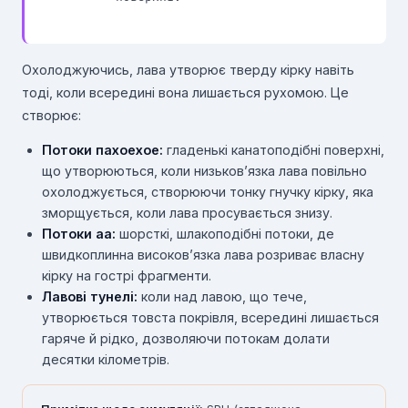
Охолоджуючись, лава утворює тверду кірку навіть
тоді, коли всередині вона лишається рухомою. Це
створює:
Потоки пахоехое:
гладенькі канатоподібні поверхні,
що утворюються, коли низьков’язка лава повільно
охолоджується, створюючи тонку гнучку кірку, яка
зморщується, коли лава просувається знизу.
Потоки аа:
шорсткі, шлакоподібні потоки, де
швидкоплинна високов’язка лава розриває власну
кірку на гострі фрагменти.
Лавові тунелі:
коли над лавою, що тече,
утворюється товста покрівля, всередині лишається
гаряче й рідко, дозволяючи потокам долати
десятки кілометрів.