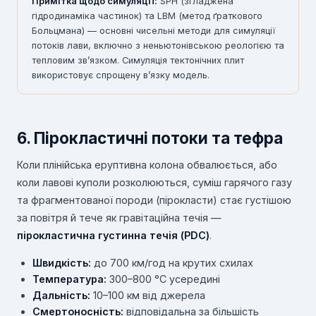
Примітка щодо симуляції:
SPH (згладжена
гідродинаміка частинок) та LBM (метод ґраткового
Больцмана) — основні чисельні методи для симуляції
потоків лави, включно з неньютонівською реологією та
тепловим зв’язком. Симуляція тектонічних плит
використовує спрощену в’язку модель.
6. Пірокластичні потоки та тефра
Коли плінійська еруптивна колона обвалюється, або
коли лавові куполи розколюються, суміш гарячого газу
та фрагментованої породи (пірокласти) стає густішою
за повітря й тече як гравітаційна течія —
пірокластична густинна течія (PDC)
.
Швидкість:
до 700 км/год на крутих схилах
Температура:
300–800 °C усередині
Дальність:
10–100 км від джерела
Смертоносність:
відповідальна за більшість