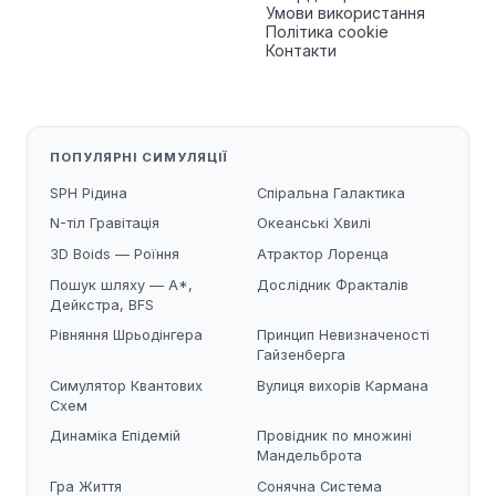
Умови використання
Політика cookie
Контакти
ПОПУЛЯРНІ СИМУЛЯЦІЇ
SPH Рідина
Спіральна Галактика
N-тіл Гравітація
Океанські Хвилі
3D Boids — Роїння
Атрактор Лоренца
Пошук шляху — A*,
Дослідник Фракталів
Дейкстра, BFS
Рівняння Шрьодінгера
Принцип Невизначеності
Гайзенберга
Симулятор Квантових
Вулиця вихорів Кармана
Схем
Динаміка Епідемій
Провідник по множині
Мандельброта
Гра Життя
Сонячна Система