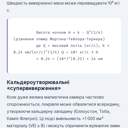
Швидкість виверженої маси може перевищувати 10⁸ кг/
с.
          Висота колони H ≈ k · Q^(1/4) 
(рівняння плюму Мортона-Тейлора-Тернера)

          де Q = масовий потік (кг/с), k ≈ 
0.24 км/(кг/с)^(1/4) Q = 10⁸ кг/с → H

          ≈ 0.24 × (10⁸)^(0.25) ≈ 24 км

Кальдероутворювальні
«супервиверження»
Коли дуже велика магматична камера частково
спорожнюється, покрівля може обвалитися всередину,
утворюючи кальдерну западину (Єллоустон, Тоба,
Кампі-Флегреї). Ці події вивільняють >1 000 км³
матеріалу (VEI ≥ 8) і можуть спричинити вулканічні зими.