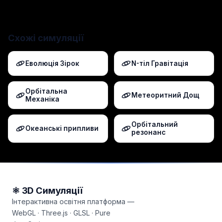
Схожі симуляції
Еволюція Зірок
N-тіл Гравітація
Орбітальна
Метеоритний Дощ
Механіка
Орбітальний
Океанські припливи
резонанс
⚛ 3D Симуляції
Інтерактивна освітня платформа —
WebGL · Three.js · GLSL · Pure