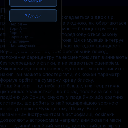
↺ Скинути
Про подвійні зорі
? Довідка
Подвійна зоряна система складається з двох зір,
гравітаційно зв'язаних одна з одною, які обертаються
Період
—
навколо спільного центру мас — барицентру — по
Зоря A
—
Зоря B
—
еліптичних орбітах, що підпорядковуються закону
Барицентр
—
всесвітнього тяжіння Ньютона. Ця симуляція інтегрує
Відстань
—
рівняння руху в реальному часі методом швидкості
Час симуляції
—
Верле (velocity-Verlet), тож орбітальний період,
положення барицентру та ексцентриситет виникають
безпосередньо з фізики, а не задаються сценарієм.
Змінюючи відношення мас, відстань, ексцентриситет і
нахил, ви можете спостерігати, як кожен параметр
формує орбіти та сумарну криву блиску.
Подвійні зорі — це набагато більше, ніж теоретична
цікавинка: вважається, що понад половина всіх зір,
подібних до Сонця, існують у подвійних або кратних
системах, що робить їх найпоширенішою зоряною
конфігурацією в Чумацькому Шляху. Вони є
незамінним інструментом в астрофізиці, оскільки
дозволяють астрономам напряму вимірювати маси
зір — єдиний надійний метод, доступний для зір за