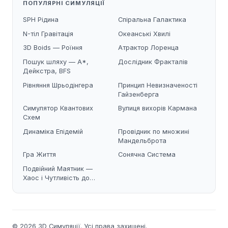
ПОПУЛЯРНІ СИМУЛЯЦІЇ
SPH Рідина
Спіральна Галактика
N-тіл Гравітація
Океанські Хвилі
3D Boids — Роїння
Атрактор Лоренца
Пошук шляху — A*,
Дослідник Фракталів
Дейкстра, BFS
Рівняння Шрьодінгера
Принцип Невизначеності
Гайзенберга
Симулятор Квантових
Вулиця вихорів Кармана
Схем
Динаміка Епідемій
Провідник по множині
Мандельброта
Гра Життя
Сонячна Система
Подвійний Маятник —
Хаос і Чутливість до
Початкових Умов
© 2026 3D Симуляції. Усі права захищені.