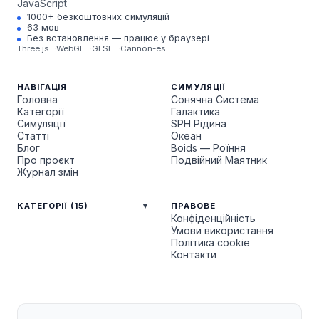
JavaScript
1000+ безкоштовних симуляцій
63 мов
Без встановлення — працює у браузері
Three.js
WebGL
GLSL
Cannon-es
НАВІГАЦІЯ
СИМУЛЯЦІЇ
Головна
Сонячна Система
Категорії
Галактика
Симуляції
SPH Рідина
Статті
Океан
Блог
Boids — Роїння
Про проєкт
Подвійний Маятник
Журнал змін
КАТЕГОРІЇ (15)
ПРАВОВЕ
Конфіденційність
Умови використання
Політика cookie
Контакти