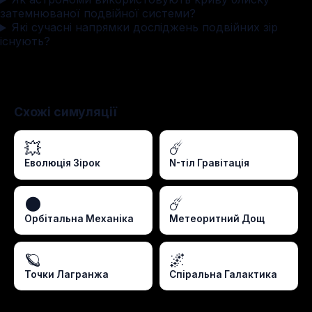
затемнюваної подвійної системи?
Які сучасні напрямки досліджень подвійних зір
існують?
Схожі симуляції
💥
☄️
Еволюція Зірок
N-тіл Гравітація
🌑
☄️
Орбітальна Механіка
Метеоритний Дощ
🪐
🌌
Точки Лагранжа
Спіральна Галактика