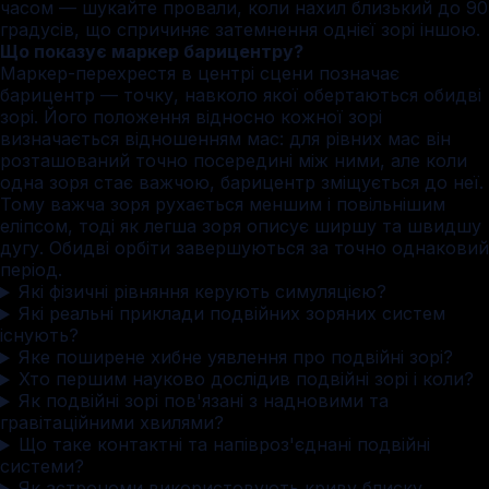
часом — шукайте провали, коли нахил близький до 90
градусів, що спричиняє затемнення однієї зорі іншою.
Що показує маркер барицентру?
Маркер-перехрестя в центрі сцени позначає
барицентр — точку, навколо якої обертаються обидві
зорі. Його положення відносно кожної зорі
визначається відношенням мас: для рівних мас він
розташований точно посередині між ними, але коли
одна зоря стає важчою, барицентр зміщується до неї.
Тому важча зоря рухається меншим і повільнішим
еліпсом, тоді як легша зоря описує ширшу та швидшу
дугу. Обидві орбіти завершуються за точно однаковий
період.
Які фізичні рівняння керують симуляцією?
Які реальні приклади подвійних зоряних систем
існують?
Яке поширене хибне уявлення про подвійні зорі?
Хто першим науково дослідив подвійні зорі і коли?
Як подвійні зорі пов'язані з наднoвими та
гравітаційними хвилями?
Що таке контактні та напівроз'єднані подвійні
системи?
Як астрономи використовують криву блиску