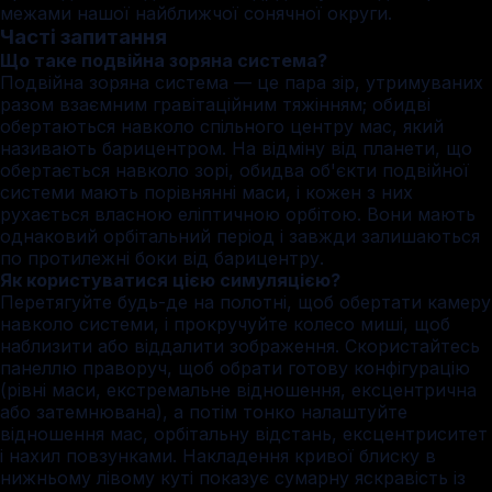
межами нашої найближчої сонячної округи.
Часті запитання
Що таке подвійна зоряна система?
Подвійна зоряна система — це пара зір, утримуваних
разом взаємним гравітаційним тяжінням; обидві
обертаються навколо спільного центру мас, який
називають барицентром. На відміну від планети, що
обертається навколо зорі, обидва об'єкти подвійної
системи мають порівнянні маси, і кожен з них
рухається власною еліптичною орбітою. Вони мають
однаковий орбітальний період і завжди залишаються
по протилежні боки від барицентру.
Як користуватися цією симуляцією?
Перетягуйте будь-де на полотні, щоб обертати камеру
навколо системи, і прокручуйте колесо миші, щоб
наблизити або віддалити зображення. Скористайтесь
панеллю праворуч, щоб обрати готову конфігурацію
(рівні маси, екстремальне відношення, ексцентрична
або затемнювана), а потім тонко налаштуйте
відношення мас, орбітальну відстань, ексцентриситет
і нахил повзунками. Накладення кривої блиску в
нижньому лівому куті показує сумарну яскравість із