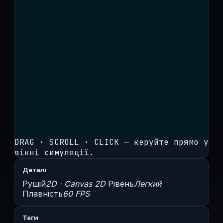
DRAG · SCROLL · CLICK — керуйте прямо у
вікні симуляції.
Деталі
Рушій
2D · Canvas 2D
Рівень
Легкий
Плавність
60 FPS
Теги