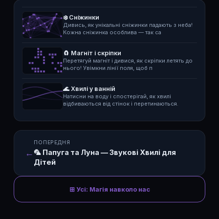
❄️ Сніжинки
Дивись, як унікальні сніжинки падають з неба!
Кожна сніжинка особлива — так са
🧲 Магніт і скріпки
Перетягуй магніт і дивися, як скріпки летять до
нього! Увімкни лінії поля, щоб п
🌊 Хвилі у ванній
Натисни на воду і спостерігай, як хвилі
відбиваються від стінок і перетинаються.
ПОПЕРЕДНЯ
←
🦜 Папуга та Луна — Звукові Хвилі для
Дітей
⊞ Усі: Магія навколо нас