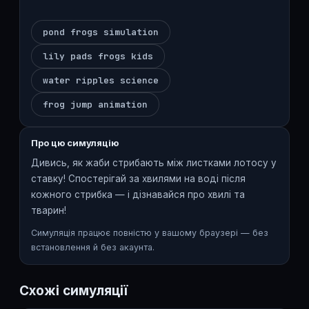
pond frogs simulation
lily pads frogs kids
water ripples science
frog jump animation
Про цю симуляцію
Дивись, як жаби стрибають між листками лотосу у
ставку! Спостерігай за хвилями на воді після
кожного стрибка — і дізнавайся про хвилі та
тварин!
Симуляція працює повністю у вашому браузері — без
встановлення й без акаунта.
Схожі симуляції