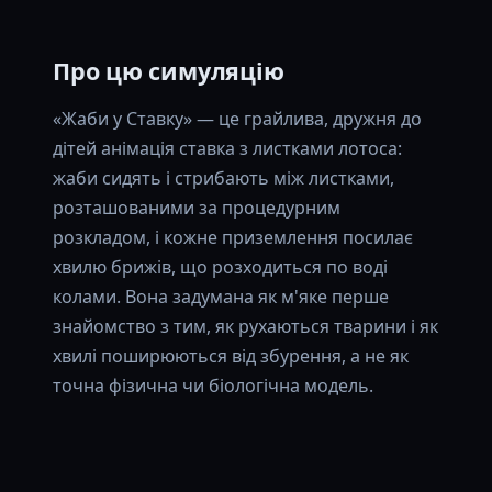
Про цю симуляцію
«Жаби у Ставку» — це грайлива, дружня до
дітей анімація ставка з листками лотоса:
жаби сидять і стрибають між листками,
розташованими за процедурним
розкладом, і кожне приземлення посилає
хвилю брижів, що розходиться по воді
колами. Вона задумана як м'яке перше
знайомство з тим, як рухаються тварини і як
хвилі поширюються від збурення, а не як
точна фізична чи біологічна модель.
🔬 Що це показує
Сцена ставка з десятьма розкиданими