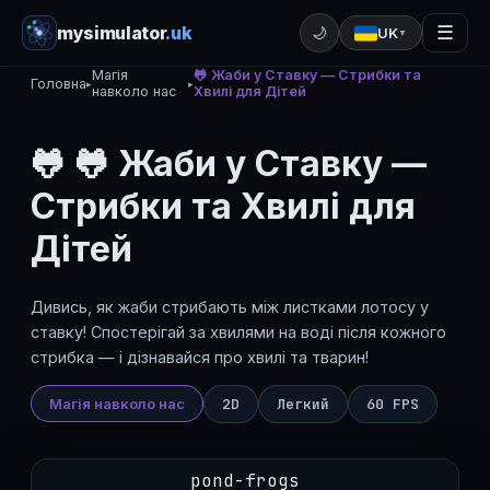
mysimulator
.uk
☰
🌙
UK
▼
Магія
🐸 Жаби у Ставку — Стрибки та
Головна
▸
▸
навколо нас
Хвилі для Дітей
🐸 🐸 Жаби у Ставку —
Стрибки та Хвилі для
Дітей
Дивись, як жаби стрибають між листками лотосу у
ставку! Спостерігай за хвилями на воді після кожного
стрибка — і дізнавайся про хвилі та тварин!
Магія навколо нас
2D
Легкий
60 FPS
pond-frogs