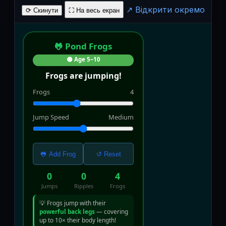
↗ Відкрити окремо
⟳ Скинути
⛶ На весь екран