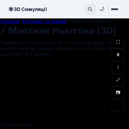
⚛
🌙
3D Симуляції
Головна
›
Будуємо та граємо
›
Маятник Ньютона
⚡ Маятник Ньютона (3D)
⛶
Підніми кулі з одного боку — стільки ж відлетять з
іншого! Імпульс завжди зберігається. Перетягни фон,
щоб обертати камеру.
⏸
ℹ
🔗
📷
Підняти зліва