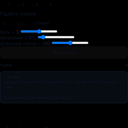
← 1
← 2
← 3
← 4
Підняти справа
1 →
2 →
↔ Обидва
Куль =
5
Загасання =
5
%
Довжина нитки =
130
↺ Спочатку
Ударів:
0
⚡
p = m·v
Імпульс зберігається! Підняв N куль → злетять N куль з іншого
боку.
🖱 Перетягни кулю мишею для запуску.