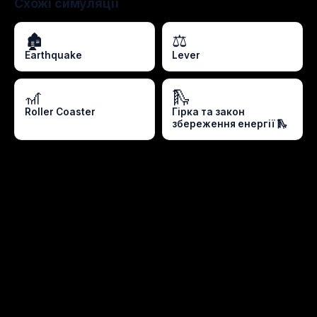
Схожі симуляції
🏚️
⚖️
Earthquake
Lever
🎢
🛝
Roller Coaster
Гірка та закон
збереження енергії 🛝