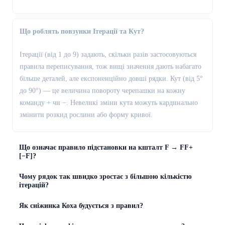
Що роблять повзунки Ітерації та Кут?
Ітерації (від 1 до 9) задають, скільки разів застосовуються
правила переписування, тож вищі значення дають набагато
більше деталей, але експоненційно довші рядки. Кут (від 5°
до 90°) — це величина повороту черепашки на кожну
команду + чи −. Невеликі зміни кута можуть кардинально
змінити розкид рослини або форму кривої.
Що означає правило підстановки на кшталт F → FF+
[−F]?
Чому рядок так швидко зростає з більшою кількістю
ітерацій?
Як сніжинка Коха будується з правил?