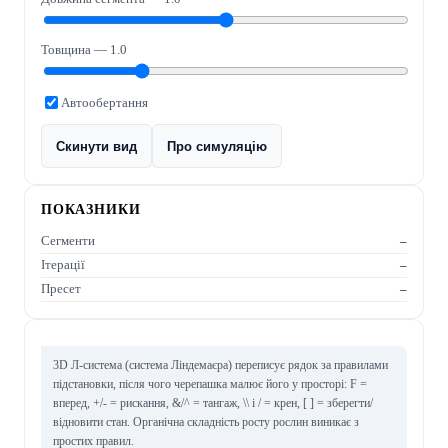
Товщина —
1.0
Автообертання
Скинути вид
Про симуляцію
ПОКАЗНИКИ
Сегменти
–
Ітерації
–
Пресет
–
3D Л-система (система Ліндемаєра) переписує рядок за правилами
підстановки, після чого черепашка малює його у просторі: F =
вперед, +/- = рискання, &/^ = тангаж, \\ і / = крен, [ ] = зберегти/
відновити стан. Органічна складність росту рослин виникає з
простих правил.