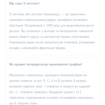
Що таке Л-система?
Л-система, або система Ліндемаєра, — це паралельна
граматика переписування рядків, винайдена ботаніком
Арістідом Ліндемаєром у 1968 році для моделювання росту
рослин. Ви починаєте з аксіоми та багаторазово замінюєте
кожен символ одразу за допомогою правил підстановки.
Отриманий рядок потім малюється як геометрія, утворюючи
складні, самоподібні фрактальні форми.
Як працює інтерпретатор черепашячої графіки?
Віртуальна «черепашка» проходить кінцевий рядок по
одному символу за раз. F, G, A та B рухають її вперед,
малюючи відрізок лінії, + повертає її ліворуч на заданий
кут, а − повертає праворуч. Квадратні дужки [ та ]
зберігають і відновлюють позицію та напрямок черепашки,
що й створює гілки.