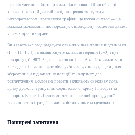
правою частиною його правила підстановки. Після обраної
кількості ітерацій довгий вихідний рядок зчитується
інтерпретатором черепашячої графіки, де кожен символ — це
команда малювання, що породжує самоподібну геометрію лише з
кількох простих правил.
Ви задаєте аксіому, редагуєте одне чи кілька правил підстановки
(F → FF+[…]) та налаштовуєте кількість ітерацій (1–9) і кут
повороту (5°–90°). Черепашка читає F, G, A та B як «малювати
вперед», + і − як поворот ліворуч/праворуч на кут, а [ та ] для
збереження й відновлення позиції та напрямку для
розгалуження. Вбудовані пресети включають сніжинку Коха,
криву дракона, трикутник Серпінського, криву Гільберта та
папороть Барнслі. Л-системи лежать в основі процедурної
рослинності в іграх, фільмах та ботанічному моделюванні.
Поширені запитання