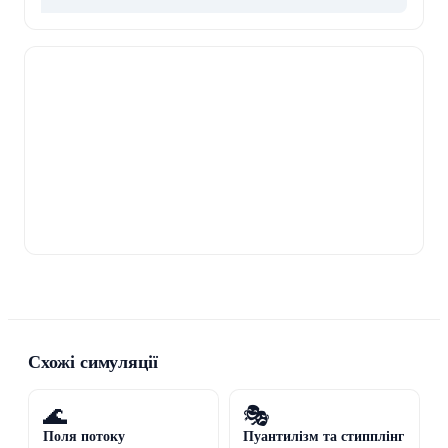
Схожі симуляції
🌊
🎭
Поля потоку
Пуантилізм та стипплінг