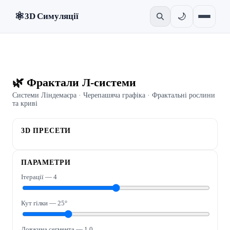
⚛
🌙
3D Симуляції
🌿 Фрактали Л-системи
Системи Ліндемаєра · Черепашяча графіка · Фрактальні рослини
та криві
3D ПРЕСЕТИ
ПАРАМЕТРИ
Ітерації —
4
Кут гілки —
25
°
Довжина сегмента —
1.0