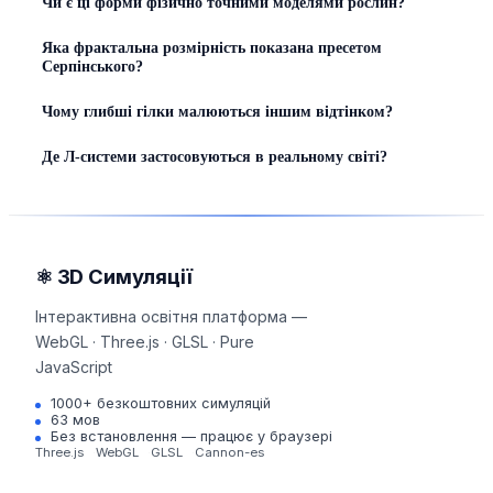
Чи є ці форми фізично точними моделями рослин?
Яка фрактальна розмірність показана пресетом
Серпінського?
Чому глибші гілки малюються іншим відтінком?
Де Л-системи застосовуються в реальному світі?
⚛ 3D Симуляції
Інтерактивна освітня платформа —
WebGL · Three.js · GLSL · Pure
JavaScript
1000+ безкоштовних симуляцій
63 мов
Без встановлення — працює у браузері
Three.js
WebGL
GLSL
Cannon-es