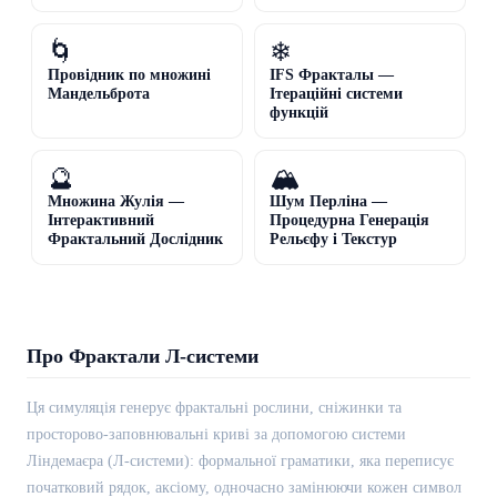
🌀
❄
Провідник по множині
IFS Фракталы —
Мандельброта
Ітераційні системи
функцій
🔮
🏔
Множина Жулія —
Шум Перліна —
Інтерактивний
Процедурна Генерація
Фрактальний Дослідник
Рельєфу і Текстур
Про Фрактали Л-системи
Ця симуляція генерує фрактальні рослини, сніжинки та
просторово-заповнювальні криві за допомогою системи
Ліндемаєра (Л-системи): формальної граматики, яка переписує
початковий рядок, аксіому, одночасно замінюючи кожен символ