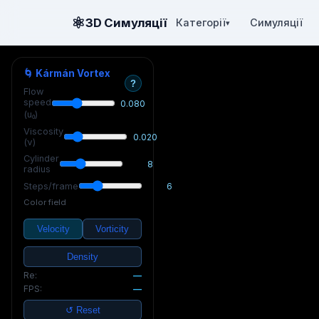
⚛
3D Симуляції
Категорії
Симуляції
▾
🌀 Kármán Vortex
?
Flow
speed
0.080
(u₀)
Viscosity
0.020
(ν)
Cylinder
8
radius
Steps/frame
6
Color field
Velocity
Vorticity
Density
Re:
—
FPS:
—
↺ Reset