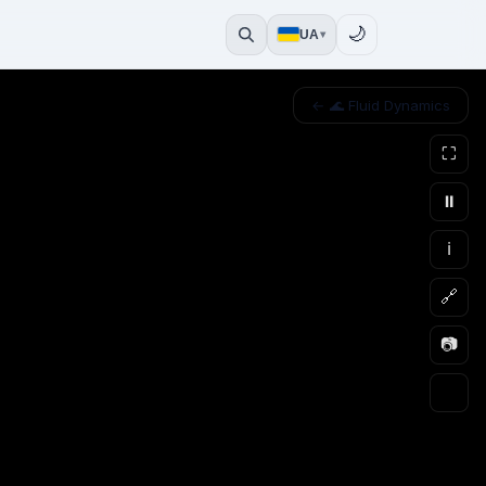
🌙
UA
▾
← 🌊 Fluid Dynamics
⛶
⏸
ℹ
🔗
📷