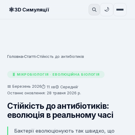
⚛
🌙
3D Симуляції
Головна
Статті
Стійкість до антибіотиків
›
›
🧬 МІКРОБІОЛОГІЯ · ЕВОЛЮЦІЙНА БІОЛОГІЯ
📅 Березень 2026
·
⏱ 11 хв
🟡 Середній
Останнє оновлення: 28 травня 2026 р.
Стійкість до антибіотиків:
еволюція в реальному часі
Бактерії еволюціонують так швидко, що