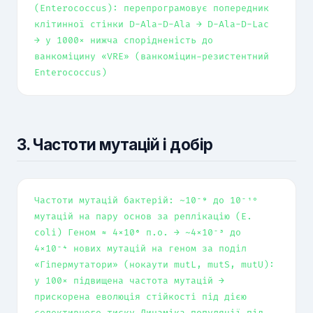
(Enterococcus): перепрограмовує попередник
клітинної стінки D-Ala-D-Ala → D-Ala-D-Lac
→ у 1000× нижча спорідненість до
ванкоміцину «VRE» (ванкоміцин-резистентний
Enterococcus)
3. Частоти мутацій і добір
Частоти мутацій бактерій: ~10⁻⁹ до 10⁻¹⁰
мутацій на пару основ за реплікацію (E.
coli) Геном ≈ 4×10⁶ п.о. → ~4×10⁻³ до
4×10⁻⁴ нових мутацій на геном за поділ
«Гіпермутатори» (нокаути mutL, mutS, mutU):
у 100× підвищена частота мутацій →
прискорена еволюція стійкості під дією
селективного тиску Динаміка популяції під