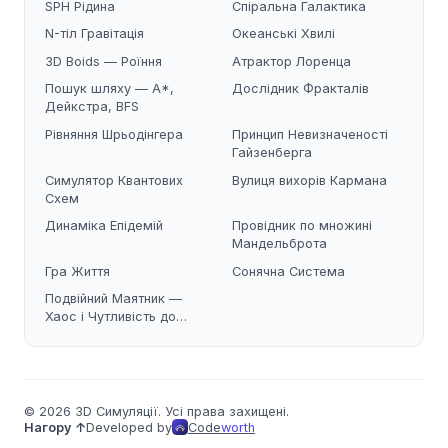
SPH Рідина
Спіральна Галактика
N-тіл Гравітація
Океанські Хвилі
3D Boids — Роїння
Атрактор Лоренца
Пошук шляху — A*,
Дослідник Фракталів
Дейкстра, BFS
Рівняння Шрьодінгера
Принцип Невизначеності
Гайзенберга
Симулятор Квантових
Вулиця вихорів Кармана
Схем
Динаміка Епідемій
Провідник по множині
Мандельброта
Гра Життя
Сонячна Система
Подвійний Маятник —
Хаос і Чутливість до
Початкових Умов
© 2026 3D Симуляції. Усі права захищені.
Нагору ↑
Developed by
Code
worth