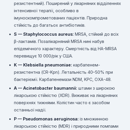
резистентний). Поширений у лікарняних відділеннях
інтенсивної терапії, особливо в
імуноскомпрометованих пацієнтів. Природна
стійкість до багатьох антибіотиків.
S — Staphylococcus aureus:
MRSA, стійкий до всіх
β-лактамів. Позалікарняний MRSA нині набув
епідемічного характеру. Смертність від HA-MRSA
перевищує 10 000/рік у США.
K — Klebsiella pneumoniae:
карбапенем-
резистентна (CR-Kpn). Летальність 40–50% при
бактеріємії. Карбапенемази NDM, KPC, OXA-48.
A — Acinetobacter baumannii:
штами з широкою
лікарською стійкістю (XDR). Виживає на лікарняних
поверхнях тижнями. Колістин часто є засобом
останньої надії.
P — Pseudomonas aeruginosa:
із множинною
лікарською стійкістю (MDR) і природними помпами