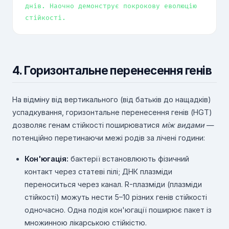
днів. Наочно демонструє покрокову еволюцію
стійкості.
4. Горизонтальне перенесення генів
На відміну від вертикального (від батьків до нащадків)
успадкування, горизонтальне перенесення генів (HGT)
дозволяє генам стійкості поширюватися
між видами
—
потенційно перетинаючи межі родів за лічені години:
Кон'югація:
бактерії встановлюють фізичний
контакт через статеві пілі; ДНК плазміди
переноситься через канал. R-плазміди (плазміди
стійкості) можуть нести 5–10 різних генів стійкості
одночасно. Одна подія кон'югації поширює пакет із
множинною лікарською стійкістю.