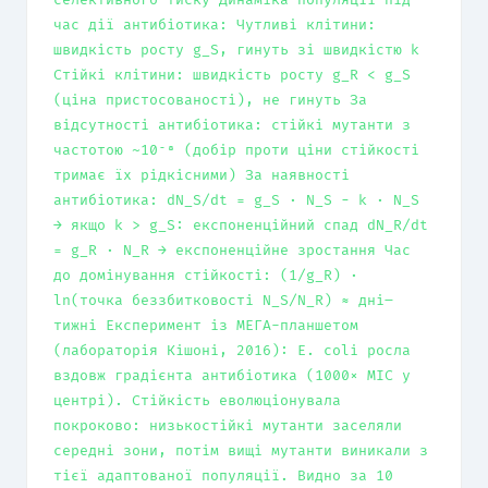
час дії антибіотика: Чутливі клітини:
швидкість росту g_S, гинуть зі швидкістю k
Стійкі клітини: швидкість росту g_R < g_S
(ціна пристосованості), не гинуть За
відсутності антибіотика: стійкі мутанти з
частотою ~10⁻⁸ (добір проти ціни стійкості
тримає їх рідкісними) За наявності
антибіотика: dN_S/dt = g_S · N_S − k · N_S
→ якщо k > g_S: експоненційний спад dN_R/dt
= g_R · N_R → експоненційне зростання Час
до домінування стійкості: (1/g_R) ·
ln(точка беззбитковості N_S/N_R) ≈ дні–
тижні Експеримент із МЕГА-планшетом
(лабораторія Кішоні, 2016): E. coli росла
вздовж градієнта антибіотика (1000× MIC у
центрі). Стійкість еволюціонувала
покроково: низькостійкі мутанти заселяли
середні зони, потім вищі мутанти виникали з
тієї адаптованої популяції. Видно за 10