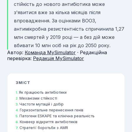
стійкість до нового антибіотика може
з'явитися вже за кілька місяців після
впровадження. За оцінками ВООЗ,
антимікробна резистентність спричинила 1,27
млн смертей у 2019 році — а без дій може
вбивати 10 млн осіб на рік до 2050 року.
Автор:
Команда MySimulator
· Редакційна
перевірка:
Редакція MySimulator
ЗМІСТ
Як працюють антибіотики
Механізми стійкості
Частоти мутацій і добір
Горизонтальне перенесення генів
Патогени ESKAPE та клінічна реальність
Конвеєр відкриття антибіотиків
Стратегії боротьби з AMR