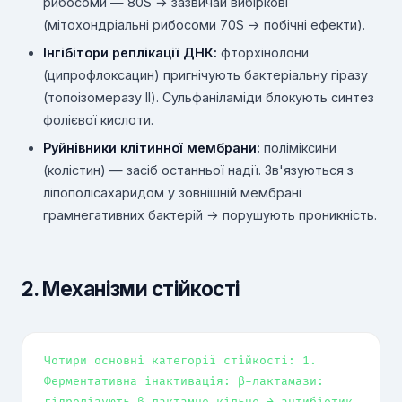
рибосоми — 80S → зазвичай вибіркові
(мітохондріальні рибосоми 70S → побічні ефекти).
Інгібітори реплікації ДНК:
фторхінолони
(ципрофлоксацин) пригнічують бактеріальну гіразу
(топоізомеразу II). Сульфаніламіди блокують синтез
фолієвої кислоти.
Руйнівники клітинної мембрани:
поліміксини
(колістин) — засіб останньої надії. Зв'язуються з
ліпополісахаридом у зовнішній мембрані
грамнегативних бактерій → порушують проникність.
2. Механізми стійкості
Чотири основні категорії стійкості: 1.
Ферментативна інактивація: β-лактамази:
гідролізують β-лактамне кільце → антибіотик