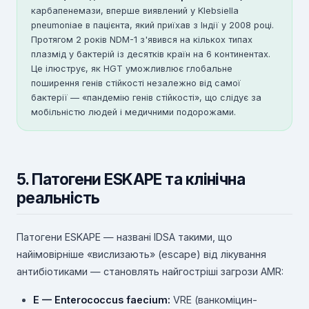
карбапенемази, вперше виявлений у Klebsiella
pneumoniae в пацієнта, який приїхав з Індії у 2008 році.
Протягом 2 років NDM-1 з'явився на кількох типах
плазмід у бактерій із десятків країн на 6 континентах.
Це ілюструє, як HGT уможливлює глобальне
поширення генів стійкості незалежно від самої
бактерії — «пандемію генів стійкості», що слідує за
мобільністю людей і медичними подорожами.
5. Патогени ESKAPE та клінічна
реальність
Патогени ESKAPE — названі IDSA такими, що
найімовірніше «вислизають» (escape) від лікування
антибіотиками — становлять найгостріші загрози AMR:
E — Enterococcus faecium:
VRE (ванкоміцин-