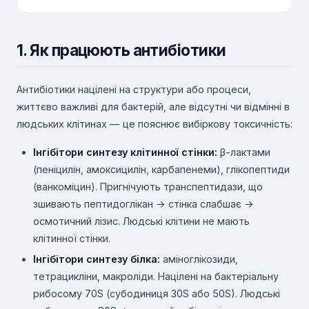
1. Як працюють антибіотики
Антибіотики націлені на структури або процеси,
життєво важливі для бактерій, але відсутні чи відмінні в
людських клітинах — це пояснює вибіркову токсичність:
Інгібітори синтезу клітинної стінки:
β-лактами
(пеніцилін, амоксицилін, карбапенеми), глікопептиди
(ванкоміцин). Пригнічують транспептидази, що
зшивають пептидоглікан → стінка слабшає →
осмотичний лізис. Людські клітини не мають
клітинної стінки.
Інгібітори синтезу білка:
аміноглікозиди,
тетрацикліни, макроліди. Націлені на бактеріальну
рибосому 70S (субодиниця 30S або 50S). Людські