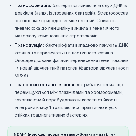
Трансформація:
бактерії поглинають «голу» ДНК із
довкілля (напр., із лізованих бактерій). Streptococcus
pneumoniae природно компетентний. Стійкість
пневмокока до пеніциліну виникла з генетичного
матеріалу коменсальних стрептококів.
Трансдукція:
бактеріофаги випадково пакують ДНК
хазяїна та вприскують її в наступного хазяїна.
Опосередковане фагами перенесення генів токсинів
→ новий вірулентний патоген (фактори вірулентності
MRSA).
Транспозони та інтегрони:
«стрибаючі гени», що
переміщуються між плазмідами та хромосомами,
захоплюючи й перебудовуючи касети стійкості.
Інтегрони класу 1 трапляються практично в усіх
стійких грамнегативних бактеріях.
NDM-1 (нью-делійська металло-β-лактамаза):
ген