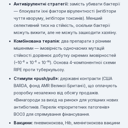
Антивірулентні стратегії:
замість убивати бактерії
— блокувати їхні фактори вірулентності (інгібітори
чуття кворуму, інгібітори токсинів). Менший
селективний тиск на стійкість, оскільки бактерії
можуть вижити, але не можуть зашкодити хазяїну.
Комбінована терапія:
два препарати з різними
мішенями — імовірність одночасних мутацій
стійкості дорівнює добутку окремих імовірностей
(~10⁻⁸ × 10⁻⁸ = 10⁻¹⁶). Основа 4-компонентної схеми
RIPE проти туберкульозу.
Стимули «push/pull»:
державні контракти (США
BARDA, фонд AMR Великої Британії), що оплачують
розробку незалежно від обсягу продажів.
«Винагороди за вихід на ринок» для успішних нових
антибіотиків. Перелік «пріоритетних патогенів»
ВООЗ для спрямування фінансування.
Вакцини:
пневмококова, Hib, менінгококова вакцини