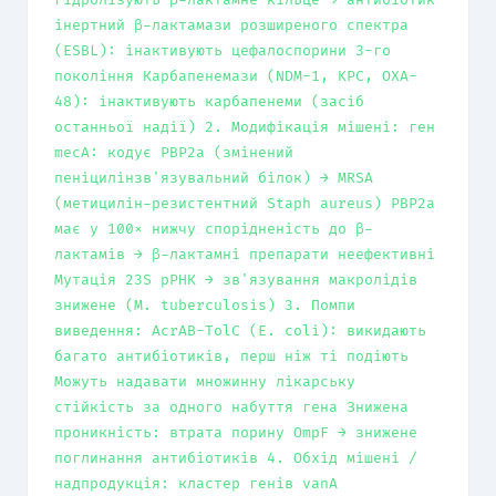
інертний β-лактамази розширеного спектра
(ESBL): інактивують цефалоспорини 3-го
покоління Карбапенемази (NDM-1, KPC, OXA-
48): інактивують карбапенеми (засіб
останньої надії) 2. Модифікація мішені: ген
mecA: кодує PBP2a (змінений
пеніцилінзв'язувальний білок) → MRSA
(метицилін-резистентний Staph aureus) PBP2a
має у 100× нижчу спорідненість до β-
лактамів → β-лактамні препарати неефективні
Мутація 23S рРНК → зв'язування макролідів
знижене (M. tuberculosis) 3. Помпи
виведення: AcrAB-TolC (E. coli): викидають
багато антибіотиків, перш ніж ті подіють
Можуть надавати множинну лікарську
стійкість за одного набуття гена Знижена
проникність: втрата порину OmpF → знижене
поглинання антибіотиків 4. Обхід мішені /
надпродукція: кластер генів vanA