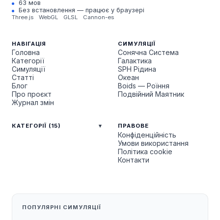
63 мов
Без встановлення — працює у браузері
Three.js
WebGL
GLSL
Cannon-es
НАВІГАЦІЯ
СИМУЛЯЦІЇ
Головна
Сонячна Система
Категорії
Галактика
Симуляції
SPH Рідина
Статті
Океан
Блог
Boids — Роїння
Про проєкт
Подвійний Маятник
Журнал змін
КАТЕГОРІЇ (15)
ПРАВОВЕ
Конфіденційність
Умови використання
Політика cookie
Контакти
ПОПУЛЯРНІ СИМУЛЯЦІЇ