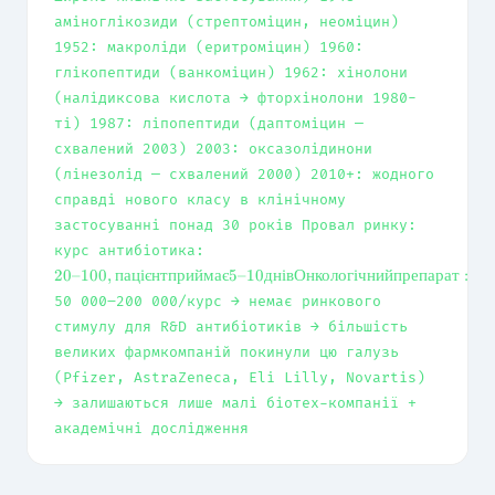
аміноглікозиди (стрептоміцин, неоміцин)
1952: макроліди (еритроміцин) 1960:
глікопептиди (ванкоміцин) 1962: хінолони
(налідиксова кислота → фторхінолони 1980-
ті) 1987: ліпопептиди (даптоміцин —
схвалений 2003) 2003: оксазолідинони
(лінезолід — схвалений 2000) 2010+: жодного
справді нового класу в клінічному
застосуванні понад 30 років Провал ринку:
20–100,
курс антибіотика:
пацієнт
20–100
,
пацієнтприймає
5–10
днівОнкологічнийпрепарат
:
приймає 5–
50 000–200 000/курс → немає ринкового
10 днів
стимулу для R&D антибіотиків → більшість
Онкологічний
препарат:
великих фармкомпаній покинули цю галузь
(Pfizer, AstraZeneca, Eli Lilly, Novartis)
→ залишаються лише малі біотех-компанії +
академічні дослідження