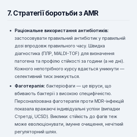
7. Стратегії боротьби з AMR
Раціональне використання антибіотиків:
застосовувати правильний антибіотик у правильній
дозі впродовж правильного часу. Швидка
діагностика (ПЛР, MALDI-TOF) для визначення
патогена та профілю стійкості за години (а не дні).
Кожного непотрібного курсу вдається уникнути —
селективний тиск знижується.
Фаготерапія:
бактеріофаги — це віруси, що
вбивають бактерії з високою специфічністю.
Персоналізована фаготерапія проти MDR-інфекцій
показала вражаючі індивідуальні успіхи (випадки
Стретді, UCSD). Виклики: стійкість до фагів теж
може еволюціонувати, імунне очищення, нечіткий
регуляторний шлях.