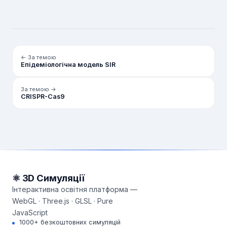
← За темою
Епідеміологічна модель SIR
За темою →
CRISPR-Cas9
⚛ 3D Симуляції
Інтерактивна освітня платформа —
WebGL · Three.js · GLSL · Pure
JavaScript
1000+ безкоштовних симуляцій