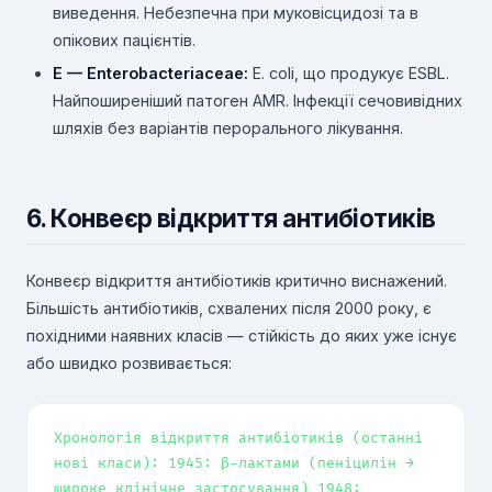
виведення. Небезпечна при муковісцидозі та в
опікових пацієнтів.
E — Enterobacteriaceae:
E. coli, що продукує ESBL.
Найпоширеніший патоген AMR. Інфекції сечовивідних
шляхів без варіантів перорального лікування.
6. Конвеєр відкриття антибіотиків
Конвеєр відкриття антибіотиків критично виснажений.
Більшість антибіотиків, схвалених після 2000 року, є
похідними наявних класів — стійкість до яких уже існує
або швидко розвивається:
Хронологія відкриття антибіотиків (останні
нові класи): 1945: β-лактами (пеніцилін →
широке клінічне застосування) 1948: