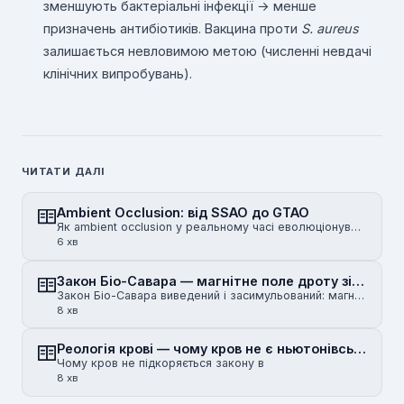
зменшують бактеріальні інфекції → менше
призначень антибіотиків. Вакцина проти
S. aureus
залишається невловимою метою (численні невдачі
клінічних випробувань).
ЧИТАТИ ДАЛІ
Ambient Occlusion: від SSAO до GTAO
Як ambient occlusion у реальному часі еволюціонував від SSAO часів Crysis до горизонт-базованого HBA…
6 хв
Закон Біо-Савара — магнітне поле дроту зі струмом
Закон Біо-Савара виведений і засимульований: магнітне поле нескінченного прямого дроту, скінченного …
8 хв
Реологія крові — чому кров не є ньютонівською рідиною
Чому кров не підкоряється закону в
8 хв