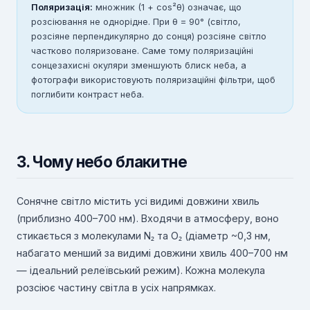
Поляризація:
множник (1 + cos²θ) означає, що
розсіювання не однорідне. При θ = 90° (світло,
розсіяне перпендикулярно до сонця) розсіяне світло
частково поляризоване. Саме тому поляризаційні
сонцезахисні окуляри зменшують блиск неба, а
фотографи використовують поляризаційні фільтри, щоб
поглибити контраст неба.
3. Чому небо блакитне
Сонячне світло містить усі видимі довжини хвиль
(приблизно 400–700 нм). Входячи в атмосферу, воно
стикається з молекулами N₂ та O₂ (діаметр ~0,3 нм,
набагато менший за видимі довжини хвиль 400–700 нм
— ідеальний релеївський режим). Кожна молекула
розсіює частину світла в усіх напрямках.