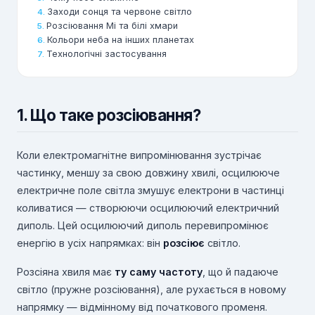
Заходи сонця та червоне світло
Розсіювання Мі та білі хмари
Кольори неба на інших планетах
Технологічні застосування
1. Що таке розсіювання?
Коли електромагнітне випромінювання зустрічає
частинку, меншу за свою довжину хвилі, осцилююче
електричне поле світла змушує електрони в частинці
коливатися — створюючи осцилюючий електричний
диполь. Цей осцилюючий диполь перевипромінює
енергію в усіх напрямках: він
розсіює
світло.
Розсіяна хвиля має
ту саму частоту
, що й падаюче
світло (пружне розсіювання), але рухається в новому
напрямку — відмінному від початкового променя.