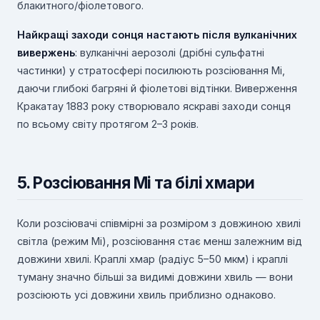
блакитного/фіолетового.
Найкращі заходи сонця настають після вулканічних
вивержень
: вулканічні аерозолі (дрібні сульфатні
частинки) у стратосфері посилюють розсіювання Мі,
даючи глибокі багряні й фіолетові відтінки. Виверження
Кракатау 1883 року створювало яскраві заходи сонця
по всьому світу протягом 2–3 років.
5. Розсіювання Мі та білі хмари
Коли розсіювачі співмірні за розміром з довжиною хвилі
світла (режим Мі), розсіювання стає менш залежним від
довжини хвилі. Краплі хмар (радіус 5–50 мкм) і краплі
туману значно більші за видимі довжини хвиль — вони
розсіюють усі довжини хвиль приблизно однаково.