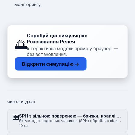
моніторингу.
Спробуй цю симуляцію:
🌅
Розсіювання Релея
Інтерактивна модель прямо у браузері —
без встановлення.
Відкрити симуляцію →
ЧИТАТИ ДАЛІ
SPH з вільною поверхнею — бризки, краплі та хвилі
Як метод згладжених частинок (SPH) обробляє вільні поверхні: дефіцит густини, виявлення поверхні, по…
10 хв