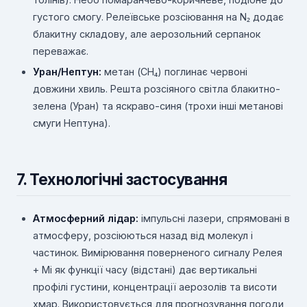
густого смогу. Релеївське розсіювання на N₂ додає
блакитну складову, але аерозольний серпанок
переважає.
Уран/Нептун:
метан (CH₄) поглинає червоні
довжини хвиль. Решта розсіяного світла блакитно-
зелена (Уран) та яскраво-синя (трохи інші метанові
смуги Нептуна).
7. Технологічні застосування
Атмосферний лідар:
імпульсні лазери, спрямовані в
атмосферу, розсіюються назад від молекул і
частинок. Вимірювання поверненого сигналу Релея
+ Мі як функції часу (відстані) дає вертикальні
профілі густини, концентрації аерозолів та висоти
хмар. Використовується для прогнозування погоди,