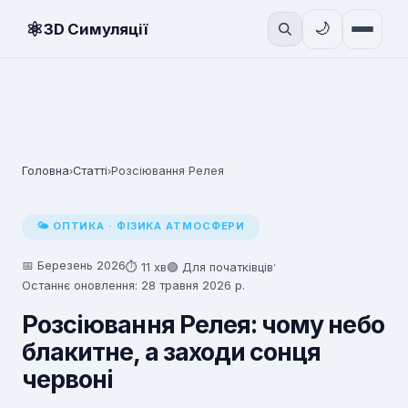
⚛
🌙
3D Симуляції
Головна
Статті
Розсіювання Релея
›
›
🌤 ОПТИКА · ФІЗИКА АТМОСФЕРИ
📅 Березень 2026
·
⏱ 11 хв
🟢 Для початківців
Останнє оновлення: 28 травня 2026 р.
Розсіювання Релея: чому небо
блакитне, а заходи сонця
червоні