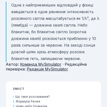
Одна з найприємніших відповідей у фізиці
вміщається в одне рівняння: інтенсивність
розсіяного світла масштабується як 1/λ⁴, де λ
(лямбда) — довжина хвилі світла. Небо
блакитне, бо блакитне світло (коротка
довжина хвилі) розсіюється приблизно у 10
разів сильніше за червоне. На заході сонця
довгий шлях крізь атмосферу розсіює
блакитне геть, залишаючи червоне.
Автор:
Команда MySimulator
· Редакційна
перевірка:
Редакція MySimulator
ЗМІСТ
Що таке розсіювання?
Формула Релея
Чому небо блакитне