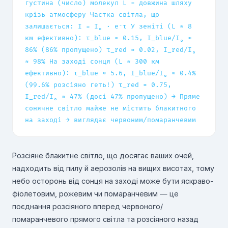
густина (число) молекул L = довжина шляху
крізь атмосферу Частка світла, що
залишається: I = I₀ · e⁻τ У зеніті (L ≈ 8
км ефективно): τ_blue ≈ 0.15, I_blue/I₀ ≈
86% (86% пропущено) τ_red ≈ 0.02, I_red/I₀
≈ 98% На заході сонця (L ≈ 300 км
ефективно): τ_blue ≈ 5.6, I_blue/I₀ ≈ 0.4%
(99.6% розсіяно геть!) τ_red ≈ 0.75,
I_red/I₀ ≈ 47% (досі 47% пропущено) → Пряме
сонячне світло майже не містить блакитного
на заході → виглядає червоним/помаранчевим
Розсіяне блакитне світло, що досягає ваших очей,
надходить від пилу й аерозолів на вищих висотах, тому
небо осторонь від сонця на заході може бути яскраво-
фіолетовим, рожевим чи помаранчевим — це
поєднання розсіяного вперед червоного/
помаранчевого прямого світла та розсіяного назад