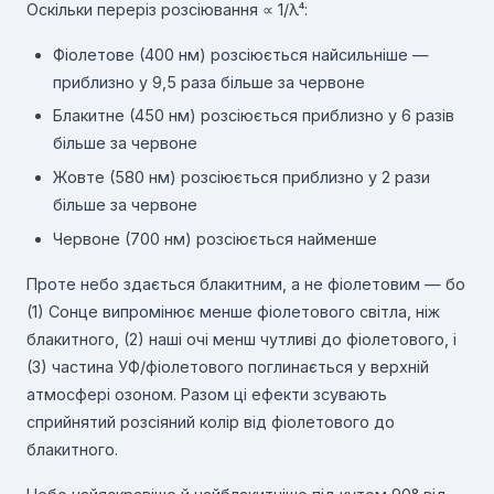
Оскільки переріз розсіювання ∝ 1/λ⁴:
Фіолетове (400 нм) розсіюється найсильніше —
приблизно у 9,5 раза більше за червоне
Блакитне (450 нм) розсіюється приблизно у 6 разів
більше за червоне
Жовте (580 нм) розсіюється приблизно у 2 рази
більше за червоне
Червоне (700 нм) розсіюється найменше
Проте небо здається блакитним, а не фіолетовим — бо
(1) Сонце випромінює менше фіолетового світла, ніж
блакитного, (2) наші очі менш чутливі до фіолетового, і
(3) частина УФ/фіолетового поглинається у верхній
атмосфері озоном. Разом ці ефекти зсувають
сприйнятий розсіяний колір від фіолетового до
блакитного.