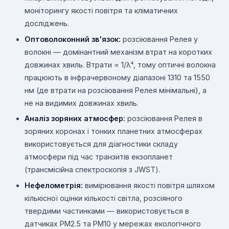
моніторингу якості повітря та кліматичних
досліджень.
Оптоволоконний зв'язок:
розсіювання Релея у
волокні — домінантний механізм втрат на коротких
довжинах хвиль. Втрати ∝ 1/λ⁴, тому оптичні волокна
працюють в інфрачервоному діапазоні 1310 та 1550
нм (де втрати на розсіювання Релея мінімальні), а
не на видимих довжинах хвиль.
Аналіз зоряних атмосфер:
розсіювання Релея в
зоряних коронах і тонких планетних атмосферах
використовується для діагностики складу
атмосфери під час транзитів екзопланет
(трансмісійна спектроскопія з JWST).
Нефелометрія:
вимірювання якості повітря шляхом
кількісної оцінки кількості світла, розсіяного
твердими частинками — використовується в
датчиках PM2.5 та PM10 у мережах екологічного