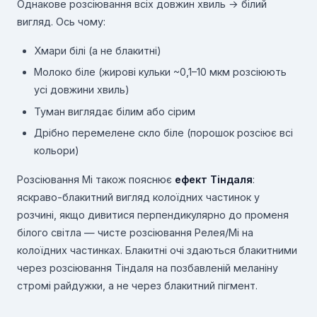
Однакове розсіювання всіх довжин хвиль → білий
вигляд. Ось чому:
Хмари білі (а не блакитні)
Молоко біле (жирові кульки ~0,1–10 мкм розсіюють
усі довжини хвиль)
Туман виглядає білим або сірим
Дрібно перемелене скло біле (порошок розсіює всі
кольори)
Розсіювання Мі також пояснює
ефект Тіндаля
:
яскраво-блакитний вигляд колоїдних частинок у
розчині, якщо дивитися перпендикулярно до променя
білого світла — чисте розсіювання Релея/Мі на
колоїдних частинках. Блакитні очі здаються блакитними
через розсіювання Тіндаля на позбавленій меланіну
стромі райдужки, а не через блакитний пігмент.