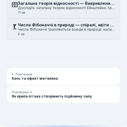
Загальна теорія відносності — Викривлений простір-час і гравітація
Дослідіть загальну теорію відносності Ейнштейна: принцип еквівалентності, метричний тензор, геодезич…
11 хв
Числа Фібоначчі в природі — спіралі, квіти й золотий перетин
Числа Фібоначчі трапляються всюди в природі: насіння соняшника, спіралі шишок, мушлі наутилуса й рук…
6 хв
← Пов'язане
Хаос та ефект метелика
Пов'язане →
Як крила літака створюють підйомну силу