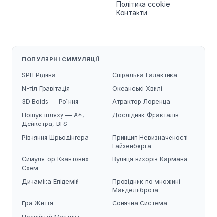
Політика cookie
Контакти
ПОПУЛЯРНІ СИМУЛЯЦІЇ
SPH Рідина
Спіральна Галактика
N-тіл Гравітація
Океанські Хвилі
3D Boids — Роїння
Атрактор Лоренца
Пошук шляху — A*,
Дослідник Фракталів
Дейкстра, BFS
Рівняння Шрьодінгера
Принцип Невизначеності
Гайзенберга
Симулятор Квантових
Вулиця вихорів Кармана
Схем
Динаміка Епідемій
Провідник по множині
Мандельброта
Гра Життя
Сонячна Система
Подвійний Маятник —