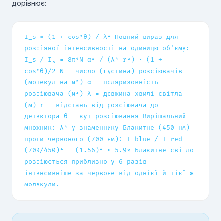
дорівнює:
I_s ∝ (1 + cos²θ) / λ⁴ Повний вираз для
розсіяної інтенсивності на одиницю об'єму:
I_s / I₀ = 8π⁴N α² / (λ⁴ r²) · (1 +
cos²θ)/2 N = число (густина) розсіювачів
(молекул на м³) α = поляризовність
розсіювача (м³) λ = довжина хвилі світла
(м) r = відстань від розсіювача до
детектора θ = кут розсіювання Вирішальний
множник: λ⁴ у знаменнику Блакитне (450 нм)
проти червоного (700 нм): I_blue / I_red =
(700/450)⁴ = (1.56)⁴ ≈ 5.9× Блакитне світло
розсіюється приблизно у 6 разів
інтенсивніше за червоне від однієї й тієї ж
молекули.