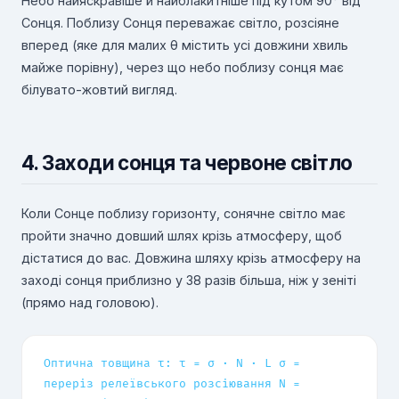
Небо найяскравіше й найблакитніше під кутом 90° від
Сонця. Поблизу Сонця переважає світло, розсіяне
вперед (яке для малих θ містить усі довжини хвиль
майже порівну), через що небо поблизу сонця має
білувато-жовтий вигляд.
4. Заходи сонця та червоне світло
Коли Сонце поблизу горизонту, сонячне світло має
пройти значно довший шлях крізь атмосферу, щоб
дістатися до вас. Довжина шляху крізь атмосферу на
заході сонця приблизно у 38 разів більша, ніж у зеніті
(прямо над головою).
Оптична товщина τ: τ = σ · N · L σ =
переріз релеївського розсіювання N =