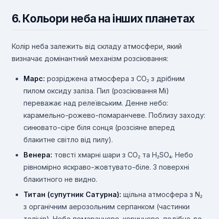
6. Кольори неба на інших планетах
Колір неба залежить від складу атмосфери, який
визначає домінантний механізм розсіювання:
Марс:
розріджена атмосфера з CO₂ з дрібним
пилом оксиду заліза. Пил (розсіювання Мі)
переважає над релеївським. Денне небо:
карамельно-рожево-помаранчеве. Поблизу заходу:
синювато-сіре біля сонця (розсіяне вперед
блакитне світло від пилу).
Венера:
товсті хмарні шари з CO₂ та H₂SO₄. Небо
рівномірно яскраво-жовтувато-біле. З поверхні
блакитного не видно.
Титан (супутник Сатурна):
щільна атмосфера з N₂
з органічним аерозольним серпанком (частинки
толінів). Небо помаранчево-коричневе, подібне до