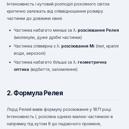
Інтенсивність і кутовий розподіл розсіяного світла
критично залежать від співвідношення розміру
частинки до довжини хвилі.
Частинка набагато менша за λ:
розсіювання Релея
(молекули, дуже дрібні частинки)
Частинка співмірна з λ:
розсіювання Мі
(пил, краплі
води, аерозолі)
Частинка набагато більша за λ:
геометрична
оптика
(відбиття, заломлення)
2. Формула Релея
Лорд Релей вивів формулу розсіювання у 1871 році.
Інтенсивність I, розсіяна однією малою частинкою в
напрямку під кутом θ до падаючого променя,