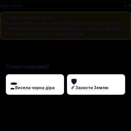
День циклу:
0.0
🌙
Чому виникають фази?
Місяць не світиться сам — він відбиває сонячне світло. Коли він
обертається навколо Землі, ми бачимо різні частини освітленого
боку. Один повний оборот займає
29,5 дня
.
Схожі симуляції
🕳️
🛡️
🕳️ Весела чорна діра
☄️ Захисти Землю