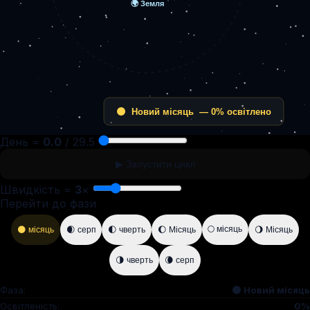
День =
0.0
/ 29.5
▶ Запустити цикл
Швидкість =
3
×
Перейти до фази
🌕 місяць
🌑 місяць
🌒 серп
🌓 чверть
🌔 Місяць
🌖 Місяць
🌗 чверть
🌘 серп
Фаза:
🌑 Новий місяць
Освітленість:
0%