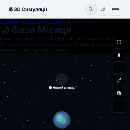
⚛
🌙
3D Симуляції
Головна
›
Космос для дітей
›
Фази Місяця
🌙 Фази Місяця
Спостерігай, як Місяць обертається навколо Землі та
⛶
як сонячне світло створює 8 місячних фаз. Рухай
повзунок або натисни Грати!
⏸
ℹ
🔗
📷