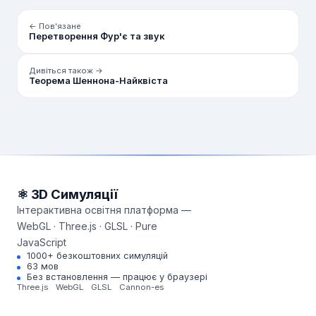
← Пов'язане
Перетворення Фур'є та звук
Дивіться також →
Теорема Шеннона-Найквіста
⚛ 3D Симуляції
Інтерактивна освітня платформа —
WebGL · Three.js · GLSL · Pure
JavaScript
1000+ безкоштовних симуляцій
63 мов
Без встановлення — працює у браузері
Three.js
WebGL
GLSL
Cannon-es