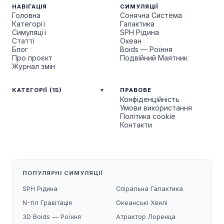
НАВІГАЦІЯ
СИМУЛЯЦІЇ
Головна
Сонячна Система
Категорії
Галактика
Симуляції
SPH Рідина
Статті
Океан
Блог
Boids — Роїння
Про проєкт
Подвійний Маятник
Журнал змін
КАТЕГОРІЇ (15)
ПРАВОВЕ
Конфіденційність
Умови використання
Політика cookie
Контакти
ПОПУЛЯРНІ СИМУЛЯЦІЇ
SPH Рідина
Спіральна Галактика
N-тіл Гравітація
Океанські Хвилі
3D Boids — Роїння
Атрактор Лоренца