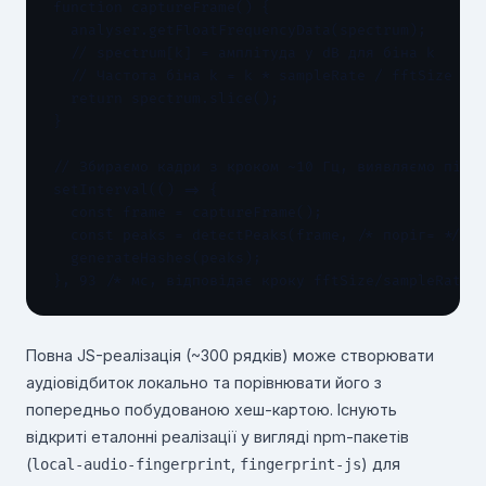
function captureFrame() {

  analyser.getFloatFrequencyData(spectrum);

  // spectrum[k] = амплітуда у dB для біна k

  // Частота біна k = k * sampleRate / fftSize

  return spectrum.slice();

}

// Збираємо кадри з кроком ~10 Гц, виявляємо піки,
setInterval(() => {

  const frame = captureFrame();

  const peaks = detectPeaks(frame, /* поріг= */ -4
  generateHashes(peaks);

}, 93 /* мс, відповідає кроку fftSize/sampleRate 
Повна JS-реалізація (~300 рядків) може створювати
аудіовідбиток локально та порівнювати його з
попередньо побудованою хеш-картою. Існують
відкриті еталонні реалізації у вигляді npm-пакетів
(
,
) для
local-audio-fingerprint
fingerprint-js