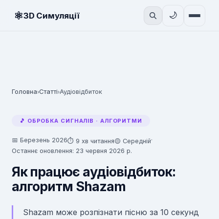
⚛
🌙
3D Симуляції
Головна
Статті
Аудіовідбиток
›
›
🎵 ОБРОБКА СИГНАЛІВ · АЛГОРИТМИ
📅 Березень 2026
·
⏱ 9 хв читання
🟡 Середній
Останнє оновлення: 23 червня 2026 р.
Як працює аудіовідбиток:
алгоритм Shazam
Shazam може розпізнати пісню за 10 секунд