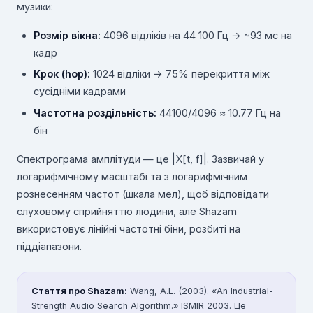
музики:
Розмір вікна:
4096 відліків на 44 100 Гц → ~93 мс на
кадр
Крок (hop):
1024 відліки → 75% перекриття між
сусідніми кадрами
Частотна роздільність:
44100/4096 ≈ 10.77 Гц на
бін
Спектрограма амплітуди — це |X[t, f]|. Зазвичай у
логарифмічному масштабі та з логарифмічним
рознесенням частот (шкала мел), щоб відповідати
слуховому сприйняттю людини, але Shazam
використовує лінійні частотні біни, розбиті на
піддіапазони.
Стаття про Shazam:
Wang, A.L. (2003). «An Industrial-
Strength Audio Search Algorithm.» ISMIR 2003. Це