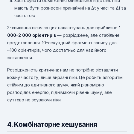
Застосувати обмеження мінімальної відстані: піки
мають бути рознесені принаймні на Δt у часі та Δf за
частотою
3-хвилинна пісня за цих налаштувань дає приблизно
1
000–2 000 орієнтирів
— розріджене, але стабільне
представлення. 10-секундний фрагмент запису дає
~100 орієнтирів, чого достатньо для надійного
зіставлення.
Розрідженість критична: нам не потрібно зіставляти
кожну частоту, лише виразні піки. Це робить алгоритм
стійким до адитивного шуму, який рівномірно
розподіляє енергію, піднімаючи рівень шуму, але
суттєво не зсуваючи піки.
4. Комбінаторне хешування