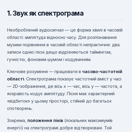
1. Звук як спектрограма
Необроблений аудіосигнал — це форма хвилі в часовій
області: амплітуда відносно часу. Для розпізнавання
музики порівняння в часовій області непрактичне: два
записи однієї пісні дещо відрізняються таймінгом,
гучністю, фоновим шумом і кодуванням.
Ключове розуміння — працювати в
часово-частотній
області
. Спектрограма показує частотний вміст у часі
— 2D-зображення, де вісь x — час, вісь y — частота, а
яскравість кодує амплітуду. Пісня має характерний
«відбиток» у цьому просторі, стійкий до багатьох
спотворень.
Зокрема,
положення піків
(локальних максимумів
енергії) на спектрограмі добре відтворювані. Той