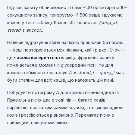
Під час запиту обчислюємо ті самі ~100 орієнтирів із 10-
секундного запису, генеруємо ~1 500 хешів і шукаємо
кожен у хеш-таблиці. Кожен збіг повертає
(song_id,
stored_t_anchor)
.
Наївний підрахунок збігів на пісню працював би погано
— хеші повторюються між піснями, хай і рідко. Ключ —
це
часова когерентність
: якщо фрагмент запиту
починається в момент
t_q
усередині пісні, то для
кожного збіжного хеша зсув
Δ = stored_t − query_t
має
бути сталим для всіх хешів, що належать цій пісні.
Побудуйте гістограму Δ для кожної пісні-кандидата.
Правильна пісня дає різкий пік — багато хешів
вирівнюються за тим самим зсувом, тоді як випадкові
колізії розсіюються рівномірно. Перемагає пісня з
найвищим, найвужчим піком: