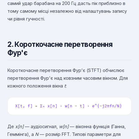
самий удар барабана на 200 Гц дасть пік приблизно в
тому самому місці незалежно від налаштувань запису
чи рівня гучності.
2. Короткочасне перетворення
Фур'є
Короткочасне перетворення Фур'є (STFT) обчислює
перетворення Фур'є над ковзним часовим вікном. Для
кожного положення вікна
t
:
X[t, f] = Σₙ x[n] · w[n − t] · e^{−j2πfn/N}
Де
x[n]
— аудіосигнал,
w[n]
— віконна функція (Ганна,
Геммінга), а
N
— розмір FFT. Типові параметри для