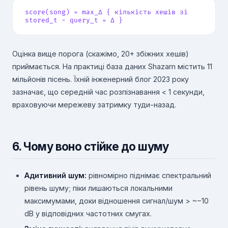
score(song) = max_Δ { кількість хешів зі
stored_t − query_t = Δ }
Оцінка вище порога (скажімо, 20+ збіжних хешів)
приймається. На практиці база даних Shazam містить 11
мільйонів пісень. Їхній інженерний блог 2023 року
зазначає, що середній час розпізнавання < 1 секунди,
враховуючи мережеву затримку туди-назад.
6. Чому воно стійке до шуму
Адитивний шум:
рівномірно піднімає спектральний
рівень шуму; піки лишаються локальними
максимумами, доки відношення сигнал/шум > ~−10
dB у відповідних частотних смугах.