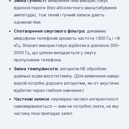
Зміна гучності:
виявлення піків використовує
відносні пороги (без абсолютного масштабування
амплітуди), тож тихий і гучний записи дають
однакові піки.
Спотворення смугового фільтра:
динаміки/
мікрофони телефонів зрізають частоти <300 Гц і >8
кГц. Shazam використовує відбитки в діапазоні 300–
2000 Гц, що цілком вкладається у смугу
пропускання телефона.
Зміна темпу/висоти:
алгоритм НЕ обробляє
довільні зсуви висоти/темпу. (Для виявлення кавер-
версій потрібні дорожчі алгоритми, як-от акустичні
відбитки через глибоке навчання.)
Часткові записи:
перевірка часової когерентності
самовирівнюється — вам не потрібно знати, на яку
частину пісні припадає запит.