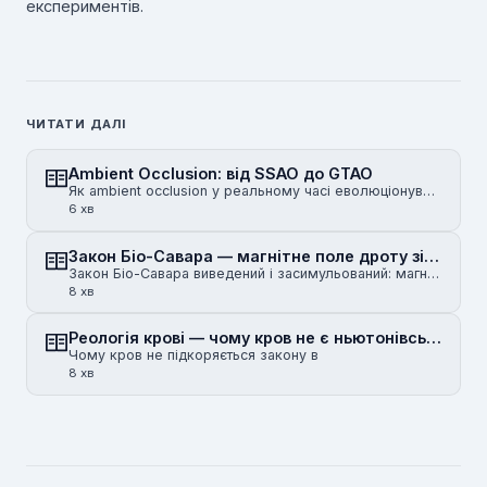
експериментів.
ЧИТАТИ ДАЛІ
Ambient Occlusion: від SSAO до GTAO
Як ambient occlusion у реальному часі еволюціонував від SSAO часів Crysis до горизонт-базованого HBA…
6 хв
Закон Біо-Савара — магнітне поле дроту зі струмом
Закон Біо-Савара виведений і засимульований: магнітне поле нескінченного прямого дроту, скінченного …
8 хв
Реологія крові — чому кров не є ньютонівською рідиною
Чому кров не підкоряється закону в
8 хв