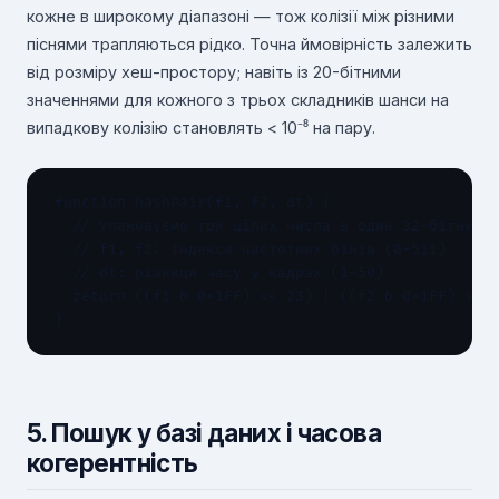
кожне в широкому діапазоні — тож колізії між різними
піснями трапляються рідко. Точна ймовірність залежить
від розміру хеш-простору; навіть із 20-бітними
значеннями для кожного з трьох складників шанси на
випадкову колізію становлять < 10⁻⁸ на пару.
function hashPair(f1, f2, dt) {

  // Упаковуємо три цілих числа в один 32-бітний х
  // f1, f2: індекси частотних бінів (0-511)

  // dt: різниця часу у кадрах (1-50)

  return ((f1 & 0x1FF) << 23) | ((f2 & 0x1FF) << 1
}
5. Пошук у базі даних і часова
когерентність