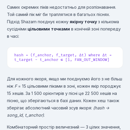
Самих окремих піків недостатньо для розпізнавання.
Той самий пік міг би траплятися в багатьох піснях.
Підхід Shazam поєднує кожну
якірну точку
з кількома
сусідніми
цільовими точками
в конічній зоні попереду
в часі:
hash = (f_anchor, f_target, Δt) where Δt =
t_target − t_anchor ∈ [1, FAN_OUT_WINDOW]
Для кожного якоря, якщо ми поєднуємо його з не більш
ніж
F
= 15 цільовими піками в зоні, кожен якір породжує
15 хешів. За 1 500 орієнтирів у пісні це 22 500 хешів на
пісню, що зберігаються в базі даних. Кожен хеш також
зберігає абсолютний часовий зсув якоря:
(hash →
song_id, t_anchor)
.
Комбінаторний простір величезний — 3 цілих значення,