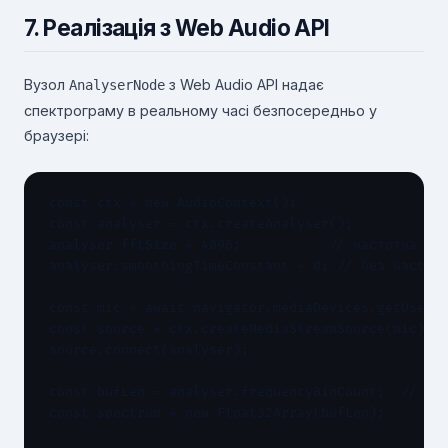
7. Реалізація з Web Audio API
Вузол
з Web Audio API надає
AnalyserNode
спектрограму в реальному часі безпосередньо у
браузері:
const ctx = new AudioContext();

const analyser = ctx.createAnalyser();

analyser.fftSize = 4096;           // частотна роз
analyser.smoothingTimeConstant = 0; // без часовог
const mic = await navigator.mediaDevices.getUserMe
const source = ctx.createMediaStreamSource(mic);

source.connect(analyser);

const bufLen = analyser.frequencyBinCount;  // 204
const spectrum = new Float32Array(bufLen);
