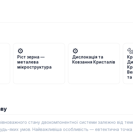
⚙️
⚙️

Ріст зерна —
Дислокація та
Кр
металева
Ковзання Кристалів
Ди
мікроструктура
Кр
Ве
та
аву
рівноважного стану двокомпонентної системи залежно від темпе
за будь-яких умов. Найважливіша особливість — евтектична точка