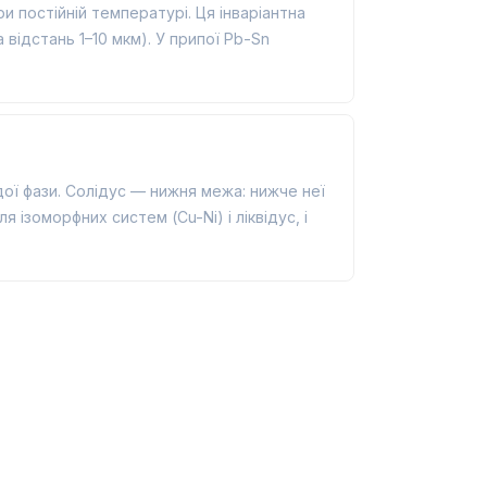
и постійній температурі. Ця інваріантна
відстань 1–10 мкм). У припої Pb-Sn
дої фази. Солідус — нижня межа: нижче неї
ізоморфних систем (Cu-Ni) і ліквідус, і