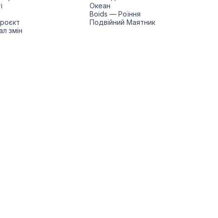
і
Океан
Boids — Роїння
проєкт
Подвійний Маятник
л змін