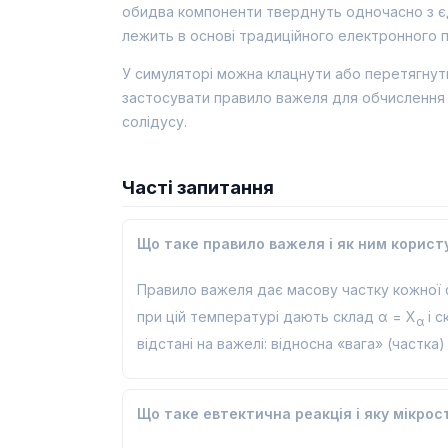
обидва компоненти тверднуть одночасно з єд
лежить в основі традиційного електронного п
У симуляторі можна клацнути або перетягнути 
застосувати правило важеля для обчислення ча
солідусу.
Часті запитання
Що таке правило важеля і як ним корис
Правило важеля дає масову частку кожної фа
при цій температурі дають склад α = X
і с
α
відстані на важелі: відносна «вага» (частка
Що таке евтектична реакція і яку мікрос