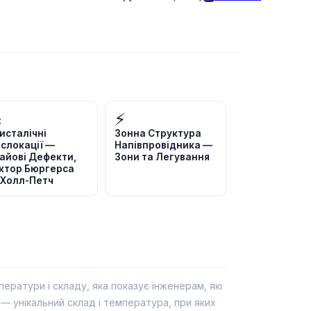

⚡
исталічні
Зонна Структура
слокації —
Напівпровідника —
айові Дефекти,
Зони та Легування
ктор Бюргерса
 Холл-Петч
ратури і складу, яка показує інженерам, які
 — унікальний склад і температура, при яких