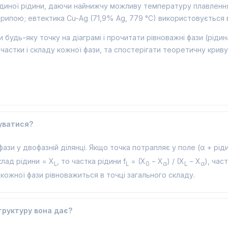
иної рідини, даючи найнижчу можливу температуру плавлення с
рипою; евтектика Cu-Ag (71,9% Ag, 779 °C) використовується 
будь-яку точку на діаграмі і прочитати рівноважні фази (рідин
стки і складу кожної фази, та спостерігати теоретичну криву 
туватися?
зи у двофазній ділянці. Якщо точка потрапляє у поле (α + рід
клад рідини = X
, то частка рідини f
= (X
− X
) / (X
− X
), час
L
L
0
α
L
α
) кожної фази рівноважиться в точці загального складу.
труктуру вона дає?