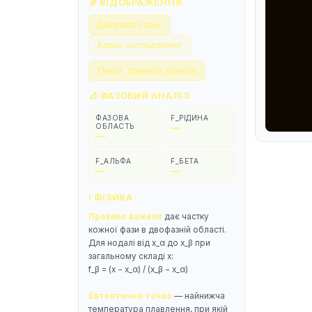
🔭 ВІДОБРАЖЕННЯ
Діаграма стану
Крива охолодження
Показ. правило важеля
📐 ФАЗОВИЙ АНАЛІЗ
ФАЗОВА
F_РІДИНА
ОБЛАСТЬ
—
—
F_АЛЬФА
F_БЕТА
—
—
ℹ️ ФІЗИКА
Правило важеля
дає частку
кожної фази в двофазній області.
Для нодалі від x_α до x_β при
загальному складі x:
f_β = (x − x_α) / (x_β − x_α)
Евтектична точка
— найнижча
температура плавлення, при якій