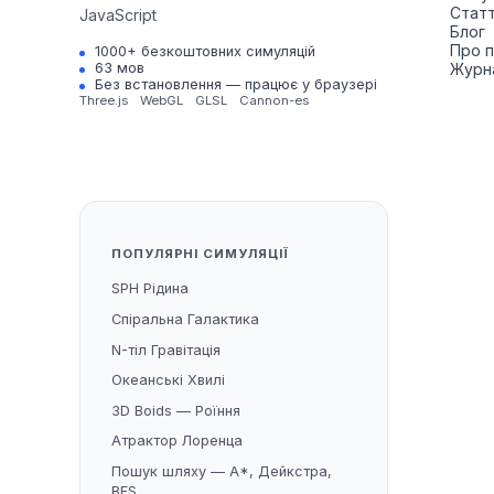
Статт
JavaScript
Блог
Про 
1000+ безкоштовних симуляцій
Журна
63 мов
Без встановлення — працює у браузері
Three.js
WebGL
GLSL
Cannon-es
ПОПУЛЯРНІ СИМУЛЯЦІЇ
SPH Рідина
Спіральна Галактика
N-тіл Гравітація
Океанські Хвилі
3D Boids — Роїння
Атрактор Лоренца
Пошук шляху — A*, Дейкстра,
BFS