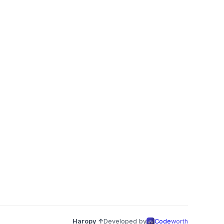
Нагору ↑
Developed by
Code
worth