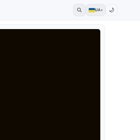
🌙
UA
▾