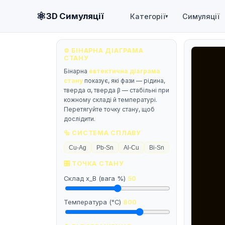
⚛
3D Симуляції
Категорії
Симуляції
▾
⚙️ БІНАРНА ДІАГРАМА
СТАНУ
Бінарна
евтектична діаграма
стану
показує, які фази — рідина,
тверда α, тверда β — стабільні при
кожному складі й температурі.
Перетягуйте точку стану, щоб
дослідити.
🔩 СИСТЕМА СПЛАВУ
Cu-Ag
Pb-Sn
Al-Cu
Bi-Sn
🎛 ТОЧКА СТАНУ
Склад x_B (вага %)
50
Температура (°C)
800