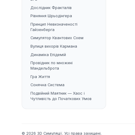
Дослідник Фракталів
Рівняння Шрьодінгера
Принцип Невизначеності
Гайзенберга
Симулятор Квантових Схем
Вулиця вихорів Кармана
Динаміка Епідемій
Провідник по множині
Мандельброта
Гра Життя
Сонячна Система
Подвійний Маятник — Хаос і
Чутливість до Початкових Умов
© 2026 3D Симуляції. Усі права захищені.