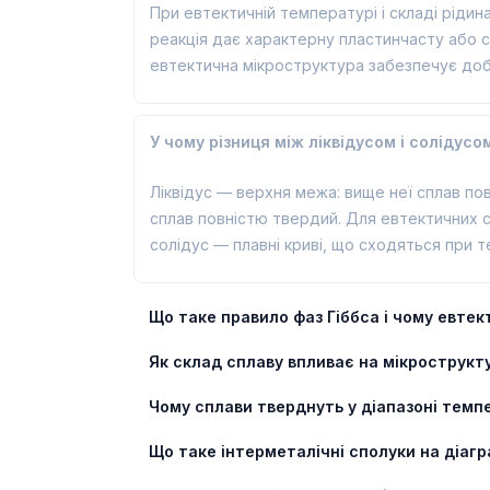
При евтектичній температурі і складі рідин
реакція дає характерну пластинчасту або ст
евтектична мікроструктура забезпечує добру
У чому різниця між ліквідусом і солідусо
Ліквідус — верхня межа: вище неї сплав пов
сплав повністю твердий. Для евтектичних си
солідус — плавні криві, що сходяться при 
Що таке правило фаз Гіббса і чому евте
Як склад сплаву впливає на мікрострукту
Чому сплави тверднуть у діапазоні темпе
Що таке інтерметалічні сполуки на діаг