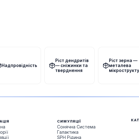
Ріст дендритів
Ріст зерна —
Надпровідність
— сніжинки та
металева
тверднення
мікрострукт
КАТ
АЦІЯ
СИМУЛЯЦІЇ
вна
Сонячна Система
орії
Галактика
яції
SPH Рідина