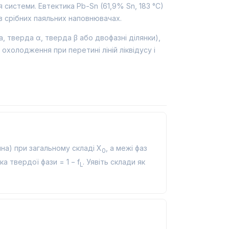
истеми. Евтектика Pb-Sn (61,9% Sn, 183 °C)
в срібних паяльних наповнювачах.
а, тверда α, тверда β або двофазні ділянки),
охолодження при перетині ліній ліквідусу і
ина) при загальному складі X
, а межі фаз
0
тка твердої фази = 1 − f
. Уявіть склади як
L