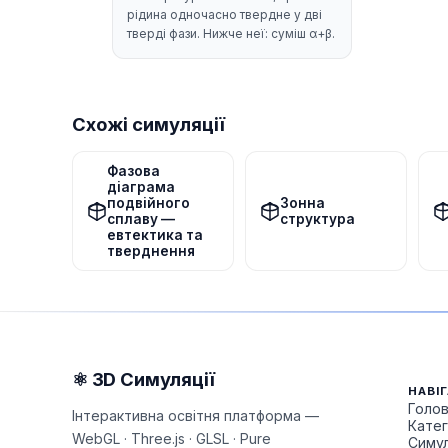
рідина одночасно твердне у дві
тверді фази. Нижче неї: суміш α+β.
Схожі симуляції
Фазова
діаграма
подвійного
Зонна
сплаву —
структура
евтектика та
тверднення
⚛ 3D Симуляції
НАВІГ
Голо
Інтерактивна освітня платформа —
Катег
WebGL · Three.js · GLSL · Pure
Симул