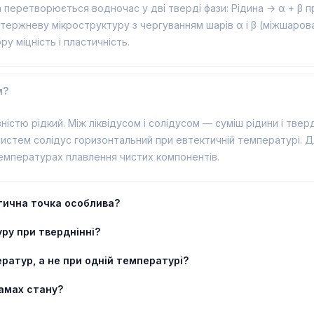
а перетворюється водночас у дві тверді фази: Рідина → α + β пр
ержневу мікроструктуру з чергуванням шарів α і β (міжшарова 
 міцність і пластичність.
м?
ністю рідкий. Між ліквідусом і солідусом — суміш рідини і твер
стем солідус горизонтальний при евтектичній температурі. Для 
температурах плавлення чистих компонентів.
ктична точка особлива?
ру при тверднінні?
ратур, а не при одній температурі?
рамах стану?